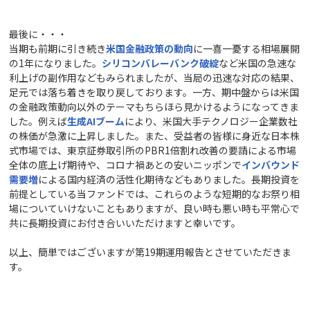
最後に・・・
当期も前期に引き続き
米国金融政策の動向
に一喜一憂する相場展開
の1年になりました。
シリコンバレーバンク破綻
など米国の急速な
利上げの副作用などもみられましたが、当局の迅速な対応の結果、
足元では落ち着きを取り戻しております。一方、期中盤からは米国
の金融政策動向以外のテーマもちらほら見かけるようになってきま
した。例えば
生成
AI
ブーム
により、米国大手テクノロジー企業数社
の株価が急激に上昇しました。また、受益者の皆様に身近な日本株
式市場では、東京証券取引所のPBR1倍割れ改善の要請による市場
全体の底上げ期待や、コロナ禍あとの安いニッポンで
インバウンド
需要増
による国内経済の活性化期待などもありました。長期投資を
前提としている当ファンドでは、これらのような短期的なお祭り相
場についていけないこともありますが、良い時も悪い時も平常心で
共に長期投資にお付き合いいただけますと幸いです。
以上、簡単ではございますが第19期運用報告とさせていただきま
す。