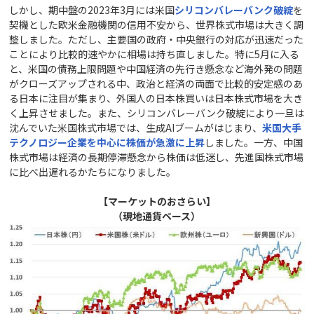
しかし、期中盤の2023年3月には米国
シリコンバレーバンク破綻
を
契機とした欧米金融機関の信用不安から、世界株式市場は大きく調
整しました。ただし、主要国の政府・中央銀行の対応が迅速だった
ことにより比較的速やかに相場は持ち直しました。特に5月に入る
と、米国の債務上限問題や中国経済の先行き懸念など海外発の問題
がクローズアップされる中、政治と経済の両面で比較的安定感のあ
る日本に注目が集まり、外国人の日本株買いは日本株式市場を大き
く上昇させました。また、シリコンバレーバンク破綻により一旦は
沈んでいた米国株式市場では、生成AIブームがはじまり、
米国大手
テクノロジー企業を中心に株価が急激に上昇
しました。一方、中国
株式市場は経済の長期停滞懸念から株価は低迷し、先進国株式市場
に比べ出遅れるかたちになりました。
【マーケットのおさらい】
（現地通貨ベース）