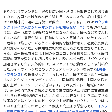
ありがとうファンドは世界の幅広い国・地域に分散投資しておりま
すので、各国・地域別の株価推移も見てみましょう。期中中盤にか
けて欧州株式市場の上昇勢いが際立っていますね。これは
39
クッキ
ング【ドイツ人はジャーマンポテトを知らない...
？】
でも述べたよ
うに、欧州地域では記録的な暖冬になったため、暖房などで使われ
るエネルギー需要が減り、従前にリスクと意識されていたエネルギ
ー危機には陥らないだろうとの楽観的な観測が増え、過度な景気後
退懸念が和らいだ点が欧州株式相場を支えるかたちになりました。
また、欧州株式市場には中国のゼロコロナ政策転換による中国経済
再開の恩恵を受ける銘柄も多くあり、欧州株式市場のリバウンドを
加速させました。具体的には、当ファンドの投資例として以前紹介
したルイ・ヴィトンなどのラグジュアリーブランドを有する
LVMH
（フランス）
の株価が大きく上昇しました。暖冬でエネルギー問題
はなんとかソフトランディングして、同時期に爆買い中国人復活で
盛り上がったイメージでございます。それ以外の国・地域について
は、前期の流れを引き継ぐかたちで主要国の利上げ動向に右往左往
させられる展開が続きました。ただし、急速な利上げを進めてきた
米国などではインフレのピークアウトが期待されたり、一方ではい
やいやまだまだこれからという観測や高止まり懸念もあり、
インフ
レ動向に関するgood news
やbad news
に一喜一憂する展開
が続