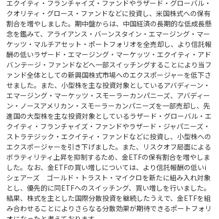
エクイティ・フランチャイズ・ファンドやラザード・グローバル・
クオリティ・グロース・ファンドなどに投資し、米国株式への保有
割合を増やしました。期中盤からは、中国経済の長期的な低成長懸
念を鑑みて、アライアンス・バーンスタイン・エマージング・マー
ケッツ・マルチアセット・ポートフォリオを全売却し、より信託報
酬の低いラザード・エマージング・マーケッツ・エクイティ・アド
バンテージ・ファンドなどへ一部スイッチングすることにより当フ
ァンド全体としての新興国株式市場へのエクスポージャーを低下さ
せました。また、小型株を主な投資対象としているアバディーン・
エマージング・マーケッツ・スモーラーカンパニーズ、アバディー
ン・ノースアメリカン・スモーラーカンパニーズを一部売却し、先
進国の大型株を主な投資対象としているラザード・グローバル・エ
クイティ・フランチャイズ・ファンドやラザード・ジャパニーズ・
ストラテジック・エクイティ・ファンドなどに投資し、小型株への
エクスポージャーを引き下げました。また、リスクオフ局面による
ボラティリティ上昇を抑制するため、金ETFの保有割合を増やしま
した。なお、金ETFの買い増しについては、より信託報酬の低いi
シェアーズ ゴールド・トラスト・マイクロを新たに組み入れ対象
とし、優先的に同ETFへのスイッチング、買い増しを行いました。
結果、株式を主とした国際分散投資を継続したうえで、金ETFを組
み合わせることによりさらなる分散効果が期待できるポートフォリ
オになったと考えております。