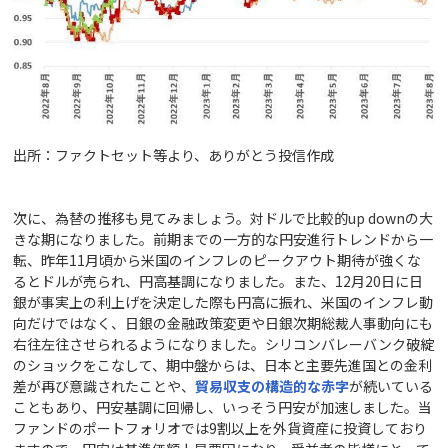
出所：ファクトセット等より、ありがとう投信作成
次に、為替の推移も見てみましょう。対ドルで比較的up downの大
きな期になりました。前期までの一方的な円安進行トレンドから一
転、昨年11月頃から米国のインフレのピークアウト期待が強くな
るとドルが売られ、円高基調になりました。また、12月20日に日
銀が事実上の利上げを決定した際も円高に振れ、米国のインフレ動
向だけではなく、日銀の金融政策変更や日銀次期総裁人事動向にも
右往左往させられるようになりました。シリコンバレーバンク破綻
のショックをこなして、期中盤からは、日本と主要先進国との金利
差が再び意識されたことや、
貿易収支の構造的な赤字
が続いている
こともあり、円安基調に回帰し、いっそう円安が加速しました。当
ファンドのポートフォリオでは9割以上を外貨資産に投資しており