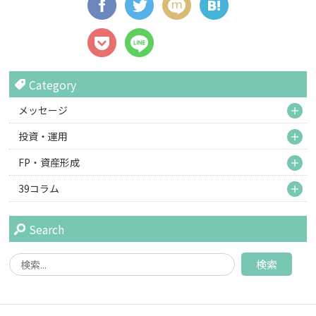
Category
M
メッセージ
M
投資・運用
M
FP・資産形成
M
39コラム
Search