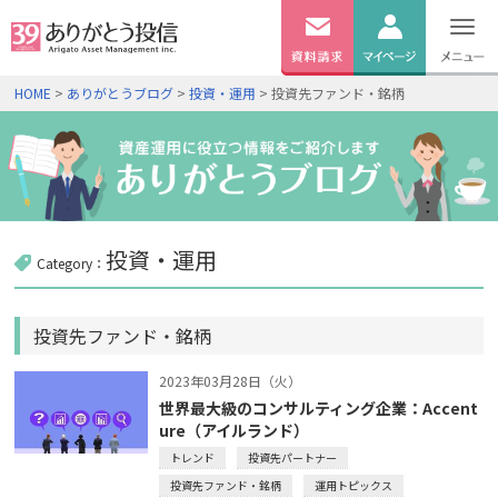
無料
資料
ログイン
HOME
>
ありがとうブログ
>
投資・運用
> 投資先ファンド・銘柄
請求
口座開設
投資・運用
Category：
投資先ファンド・銘柄
2023年03月28日（火）
世界最大級のコンサルティング企業：Accent
ure（アイルランド）
トレンド
投資先パートナー
投資先ファンド・銘柄
運用トピックス