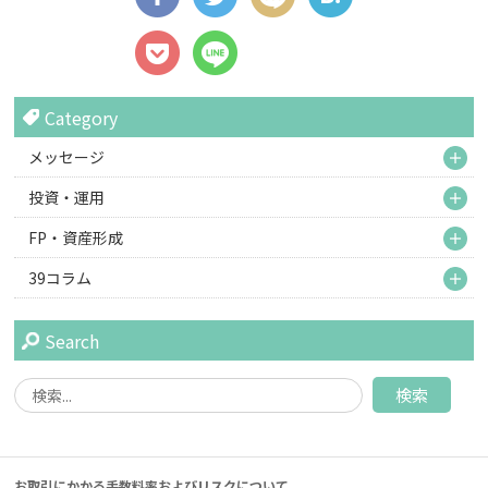
Category
M
メッセージ
M
投資・運用
M
FP・資産形成
M
39コラム
Search
お取引にかかる手数料率およびリスクについて