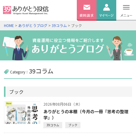
無料
資料
ログイン
HOME
>
ありがとうブログ
>
39コラム
> ブック
請求
口座開設
39コラム
Category：
ブック
2026年08月06日（木）
ありがとうの本棚（今月の一冊『思考の整理
学』）
39コラム
ブック