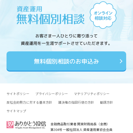
お客さま一人ひとりに寄り添って
資産運用を一生涯サポートさせていただきます。
無料個別相談のお申込み
サイトポリシー
プライバシーポリシー
マテリアリティポリシー
反社会的勢力に対する基本方針
議決権の指図行使の方針
勧誘方針
サイトマップ
金融商品取引業者 関東財務局長（金商）
第304号 一般社団法人 資産運用業協会会員