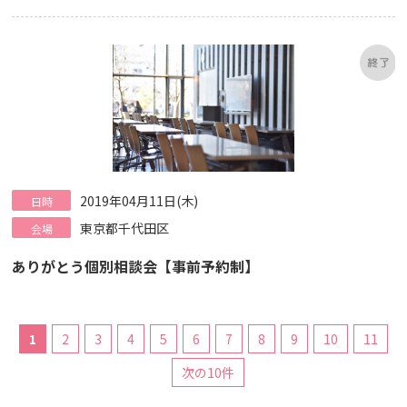
2019年04月11日(木)
日時
東京都千代田区
会場
ありがとう個別相談会【事前予約制】
1
2
3
4
5
6
7
8
9
10
11
次の10件