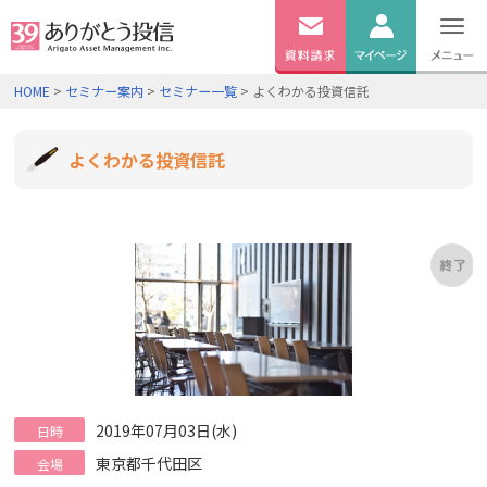
無料
資料
ログイン
HOME
>
セミナー案内
>
セミナー一覧
> よくわかる投資信託
請求
口座開設
よくわかる投資信託
2019年07月03日(水)
日時
東京都千代田区
会場