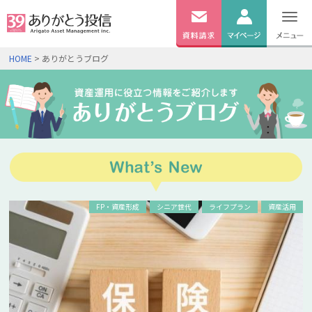
無料
資料
ログイン
HOME
> ありがとうブログ
請求
口座開設
FP・資産形成
シニア世代
ライフプラン
資産活用