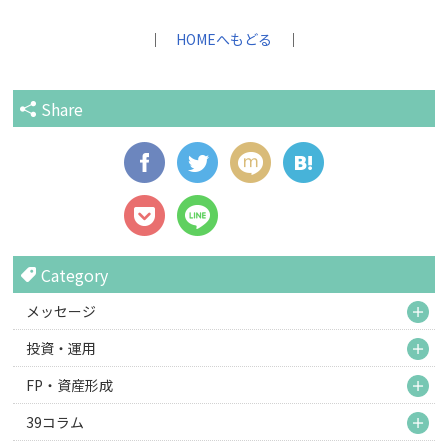
｜
HOMEへもどる
｜
Share
Category
M
メッセージ
M
投資・運用
M
FP・資産形成
M
39コラム