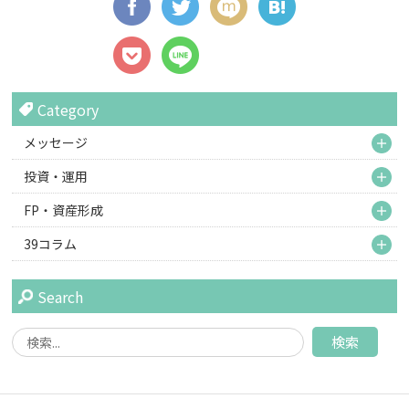
Category
M
メッセージ
M
投資・運用
M
FP・資産形成
M
39コラム
Search