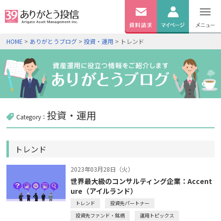
無料
資料
ログイン
HOME
>
ありがとうブログ
>
投資・運用
> トレンド
請求
口座開設
投資・運用
Category：
トレンド
2023年03月28日（火）
世界最大級のコンサルティング企業：Accent
ure（アイルランド）
トレンド
投資先パートナー
投資先ファンド・銘柄
運用トピックス