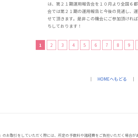
は、第２１期運用報告会を１０月より全国６都
会では第２１期の運用報告と今後の見通し、運
せて頂きます。是非この機会にご参加頂ければ
ちしております！
1
2
3
4
5
6
7
8
9
｜
HOMEへもどる
｜
』のお取引をしていただく際には、所定の手数料や諸経費をご負担いただく場合が