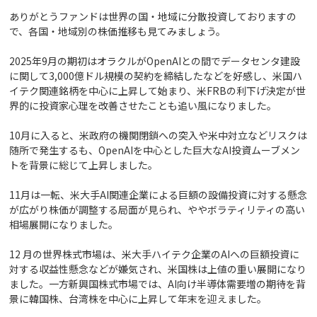
ありがとうファンドは世界の国・地域に分散投資しておりますの
で、各国・地域別の株価推移も見てみましょう。
2025年9月の期初はオラクルがOpenAIとの間でデータセンタ建設
に関して3,000億ドル規模の契約を締結したなどを好感し、米国ハ
イテク関連銘柄を中心に上昇して始まり、米FRBの利下げ決定が世
界的に投資家心理を改善させたことも追い風になりました。
10月に入ると、米政府の機関閉鎖への突入や米中対立などリスクは
随所で発生するも、OpenAIを中心とした巨大なAI投資ムーブメン
トを背景に総じて上昇しました。
11月は一転、米大手AI関連企業による巨額の設備投資に対する懸念
が広がり株価が調整する局面が見られ、ややボラティリティの高い
相場展開になりました。
12 月の世界株式市場は、米大手ハイテク企業のAIへの巨額投資に
対する収益性懸念などが嫌気され、米国株は上値の重い展開になり
ました。一方新興国株式市場では、AI向け半導体需要増の期待を背
景に韓国株、台湾株を中心に上昇して年末を迎えました。