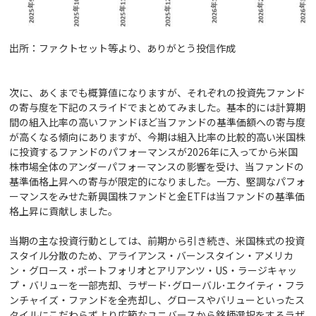
出所：ファクトセット等より、ありがとう投信作成
次に、あくまでも概算値になりますが、それぞれの投資先ファンド
の寄与度を下記のスライドでまとめてみました。基本的には計算期
間の組入比率の高いファンドほど当ファンドの基準価額への寄与度
が高くなる傾向にありますが、今期は組入比率の比較的高い米国株
に投資するファンドのパフォーマンスが2026年に入ってから米国
株市場全体のアンダーパフォーマンスの影響を受け、当ファンドの
基準価格上昇への寄与が限定的になりました。一方、堅調なパフォ
ーマンスをみせた新興国株ファンドと金ETFは当ファンドの基準価
格上昇に貢献しました。
当期の主な投資行動としては、前期から引き続き、米国株式の投資
スタイル分散のため、アライアンス・バーンスタイン・アメリカ
ン・グロース・ポートフォリオとアリアンツ・US・ラージキャッ
プ・バリューを一部売却、ラザード･グローバル･エクイティ・フラ
ンチャイズ・ファンドを全売却し、グロースやバリューといったス
タイルにこだわらずより広範なユニバースから銘柄選択をするラザ