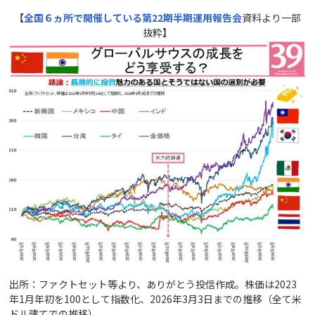
【
全国６ヵ所で開催している第22
期
半期
運用報告会
資料より一部
抜粋
】
出所：ファクトセット等より、ありがとう投信作成。株価は2023
年1月年初を100として指数化、2026年3月3日までの推移（全て米
ドル建てでの推移）