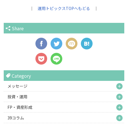
｜
運用トピックスTOPへもどる
｜
Share
Category
M
メッセージ
M
投資・運用
M
FP・資産形成
M
39コラム