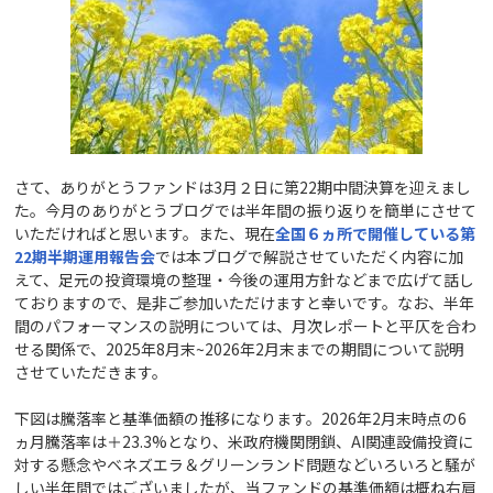
さて、ありがとうファンドは3月２日に第22期中間決算を迎えまし
た。今月のありがとうブログでは半年間の振り返りを簡単にさせて
いただければと思います。また、現在
全国６ヵ所で開催している第
22
期
半期
運用報告会
では本ブログで解説させていただく内容に加
えて、足元の投資環境の整理・今後の運用方針などまで広げて話し
ておりますので、是非ご参加いただけますと幸いです。なお、半年
間のパフォーマンスの説明については、月次レポートと平仄を合わ
せる関係で、2025年8月末~2026年2月末までの期間について説明
させていただきます。
下図は騰落率と基準価額の推移になります。2026年2月末時点の6
ヵ月騰落率は＋23.3%となり、米政府機関閉鎖、AI関連設備投資に
対する懸念やベネズエラ＆グリーンランド問題などいろいろと騒が
しい半年間ではございましたが、当ファンドの基準価額は概ね右肩