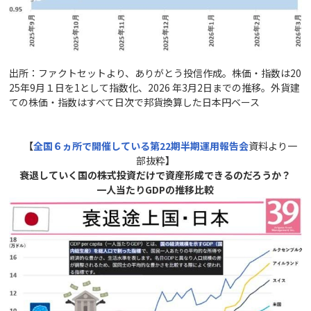
出所：ファクトセットより、ありがとう投信作成。株価・指数は20
25年9月１日を1として指数化、2026 年3月2日までの推移。外貨建
ての株価・指数はすべて日次で邦貨換算した日本円ベース
【
全国６ヵ所で開催している第22
期
半期
運用報告会
資料より一
部抜粋
】
衰退していく国の株式投資だけで資産形成できるのだろうか？
一人当たりGDPの推移比較