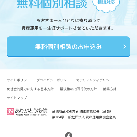
お客さま一人ひとりに寄り添って
資産運用を一生涯サポートさせていただきます。
無料個別相談のお申込み
サイトポリシー
プライバシーポリシー
マテリアリティポリシー
反社会的勢力に対する基本方針
議決権の指図行使の方針
勧誘方針
サイトマップ
金融商品取引業者 関東財務局長（金商）
第304号 一般社団法人 資産運用業協会会員