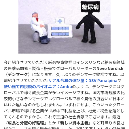
今月紹介させていただく厳選投資銘柄はインスリンなど糖尿病領域
の医薬品開発・製造・販売でグローバルリーダーの
Novo Nordisk
（デンマーク）
になります。久しぶりのデンマーク銘柄ですね。以
前紹介させていただいた
リアル令和の運び屋：DSV Panalpina
や
使い捨て内視鏡のパイオニア：Ambu
のように、デンマークにはグ
ローバルで稼ぐ成長企業が多いイメージですね。国内市場規模の比
較的小さなデンマークではグローバルで稼ぐ覚悟の度合いが日本と
はけた違いなのかもしれません。いずれにせよ、こういったグロー
バル市場で稼げる企業が世界中で利益を上げ、地元に税金を落とし
てくれるのですから、これぞ王道の社会貢献でございます。最近
『成長と分配の好循環』
とか
『新しい資本主義』
など耳障りの良さ
げなフレーズを聞く機会が増えました。1億2千万人という中途半端