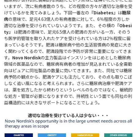
いますが、次に有病者数のうち、どの程度の方々が適切な治療を受
けているかを見てみましょう。下図一番左の
『Diabetes』
は
糖尿
病
の意味で、足元4.63億人の有病者数に対して、6％程度の方しか
適切な治療を受けられていないようです。また、その横の
『Obesi
ty』
は肥満の意味で、足元6.5億人の肥満の方がいる一方、そのう
ち医学的管理を取り入れたケアを受けられている方は2％程度に留
まっているそうです。肥満は糖尿病や他の生活習慣病の発症に大き
く関わってくるので、肥満段階での予防が非常に重要になってきま
す。
Novo Nordisk
の主力製品はインスリンをはじめとした糖尿病
領域の医薬品なので、糖尿病有病者の増加が見込まれている全需動
向はピュアに同社製品の数量に効いてきます。また、同社では糖尿
病予防の観点から、肥満ケアにも注力しており、その点も取りこぼ
しなく追い風になると考えられます。さらに糖尿病治療や肥満ケア
は、薬を処方したから終わりというレベルのものではなく、継続的
な処方・管理が必要になりますので、持続性という面でも同社の利
益構造的には大きなサポートになることでしょう。
適切な治療を受けている人は少ない・・・