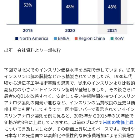
出所：会社資料より一部抜粋
下図では北米でのインスリン価格水準を長期で示しています。従来
インスリンは豚の膵臓などから精製されていましたが、1980年代
頃から遺伝子工学技術革新の恩恵で、従来のインスリンより比較的
副反応の小さいヒトインスリン製剤が登場しました。その後さらに
患者のQOLを改善すべく、安定して長い持続時間を持つインスリン
アナログ製剤の開発が進むなど、インスリンの品質改良の歴史は価
格上昇にも関与してそうです。図中青いバーで表示されているイン
スリンアナログ製剤を例に見ると、2005年から2015年の10年間で
価格が約3倍に上昇していますね。以前のブログで
米国の物価上昇
について言及しましたが、その物価上昇以上のペースです。欧州や
日本などの先進国では高齢化や慢性的な医療費増加による公費増加