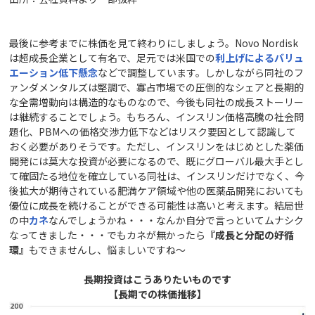
最後に参考までに株価を見て終わりにしましょう。Novo Nordisk
は超成長企業として有名で、足元では米国での
利上げによるバリュ
エーション低下懸念
などで調整しています。しかしながら同社のフ
ァンダメンタルズは堅調で、寡占市場での圧倒的なシェアと長期的
な全需増動向は構造的なものなので、今後も同社の成長ストーリー
は継続することでしょう。もちろん、インスリン価格高騰の社会問
題化、PBMへの価格交渉力低下などはリスク要因として認識して
おく必要がありそうです。ただし、インスリンをはじめとした薬価
開発には莫大な投資が必要になるので、既にグローバル最大手とし
て確固たる地位を確立している同社は、インスリンだけでなく、今
後拡大が期待されている肥満ケア領域や他の医薬品開発においても
優位に成長を続けることができる可能性は高いと考えます。結局世
の中
カネ
なんでしょうかね・・・なんか自分で言っといてムナシク
なってきました・・・でもカネが無かったら
『成長と分配の好循
環』
もできませんし、悩ましいですね～
長期投資はこうありたいものです
【長期での株価推移】