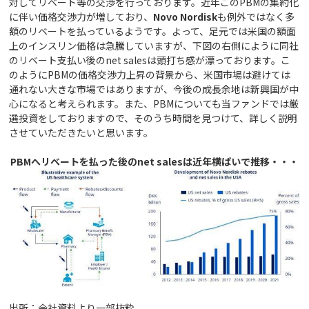
対してリベート等の交渉を行っております。近年このPBMの集約化
に伴い価格交渉力が増しており、
Novo Nordisk
も例外ではなく多
額のリベートを払っているようです。よって、足元では米国の額面
上のインスリン価格は急騰していますが、下図の右側にように同社
のリベート支払い後のnet salesは頭打ち感が漂っております。こ
のようにPBMの価格交渉力上昇の背景から、米国市場は避けては
通れない大きな市場ではありますが、今後の成長余地は新興国が中
心になると考えられます。また、PBMについても当ファンドでは厳
選投資をしておりますので、そのうち時間を見つけて、詳しく説明
させていただきたいと思います。
PBMへリベートを払った後のnet salesは近年横ばいで推移・・・
出所：会社資料より一部抜粋