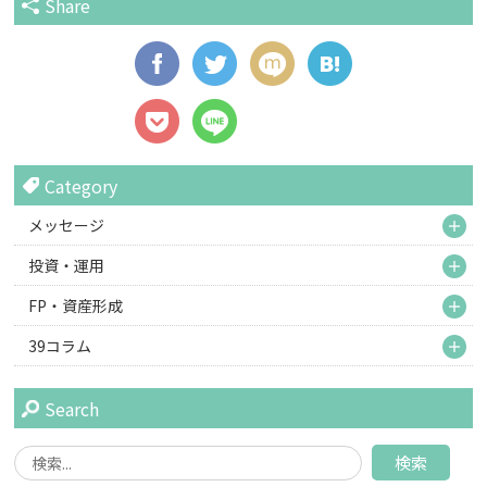
Share
Category
M
メッセージ
M
投資・運用
M
FP・資産形成
M
39コラム
Search