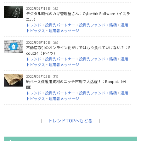
2022年07月13日（水）
デジタル時代のカギ管理屋さん：CyberArk Software（イスラ
エル）
トレンド
・
投資先パートナー
・
投資先ファンド・銘柄
・
運用
トピックス
・
運用者メッセージ
2022年06月10日（金）
不動産取引のオンライン化だけではもう食べていけない？：S
cout24（ドイツ）
トレンド
・
投資先パートナー
・
投資先ファンド・銘柄
・
運用
トピックス
・
運用者メッセージ
2022年05月23日（月）
紙ベース保護用資材のニッチ市場で大活躍！：Ranpak（米
国）
トレンド
・
投資先パートナー
・
投資先ファンド・銘柄
・
運用
トピックス
・
運用者メッセージ
｜
トレンドTOPへもどる
｜