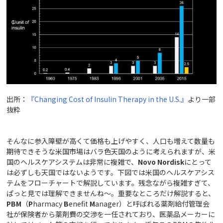
出所：
『Changing Cost of Insulin Therapy in the U.S.』
より一部
抜粋
そんなに参入障壁が高くて価格も上げやすく、人口も増えて数量も
期待できそうな米国市場はバラ色天国のように考えられますが、米
国のヘルスケアシステムは非常に複雑で、
Novo Nordisk
にとって
は必ずしも天国ではないようです。下図では米国のヘルスケアシス
テムをフローチャートで解説しています。残念ながら複雑すぎて、
ぱっと見では理解できませんね～。重要なところだけ解説すると、
PBM
（
P
harmacy
B
enefit
M
anager）と呼ばれる薬剤給付管理会
社が保険者から薬剤費の交渉を一任されており、医薬品メーカーに