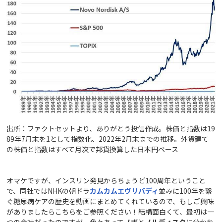
出所：ファクトセットより、ありがとう投信作成。株価と指数は19
89年7月末を1として指数化、2022年2月末までの推移。外貨建て
の株価と指数はすべて月次で邦貨換算した日本円ベース
オマケですが、インスリン発見からちょうど100周年ということ
で、同社ではNHKの朝ドラ
カムカムエヴリバディ
並みに100年を繋
ぐ糖尿病ケアの歴史を動画にまとめてくれているので、もしご興味
がありましたらこちらをご参照ください！結構面白くて、最初は一
つの会社だったのですが、色々あって
ノボ
と
ノルディスク
に分かれ