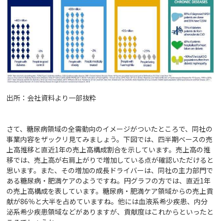
出所：会社資料より一部抜粋
さて、糖尿病領域の全需動向のイメージがついたところで、同社の
事業内容をザックリ見てみましょう。下図では、四半期ベースの売
上高推移と直近1年の売上高構成割合を示しています。売上高の推
移では、売上高が右肩上がりで増加している点が確認いただけると
思います。また、その増加の成長ドライバーは、同社の主力部門で
ある糖尿病・肥満ケアのようですね。円グラフの方では、直近1年
の売上高構成を表しています。糖尿病・肥満ケア領域からの売上貢
献が86％と大半を占めていますね。他には血液系希少疾患、内分
泌系希少疾患領域などがありますが、貢献度はこれからといったと