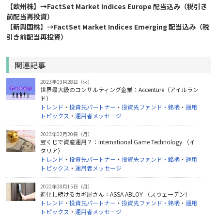
【欧州株】→FactSet Market Indices Europe 配当込み（税引き
前配当再投資）
【新興国株】→FactSet Market Indices Emerging 配当込み（税
引き前配当再投資）
関連記事
2023年03月28日（火）
世界最大級のコンサルティング企業：Accenture（アイルラン
ド）
トレンド
・
投資先パートナー
・
投資先ファンド・銘柄
・
運用
トピックス
・
運用者メッセージ
2023年02月20日（月）
宝くじで資産運用？：International Game Technology （イ
タリア）
トレンド
・
投資先パートナー
・
投資先ファンド・銘柄
・
運用
トピックス
・
運用者メッセージ
2022年08月15日（月）
進化し続けるカギ屋さん：ASSA ABLOY （スウェーデン）
トレンド
・
投資先パートナー
・
投資先ファンド・銘柄
・
運用
トピックス
・
運用者メッセージ