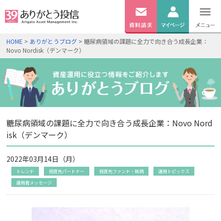
無料
資料
ログイン
HOME
>
ありがとうブログ
> 糖尿病領域の課題に全力で向き合う成長企業：
請求
Novo Nordisk（デンマーク）
口座開設
糖尿病領域の課題に全力で向き合う成長企業：Novo Nord
isk（デンマーク）
2022年03月14日（月）
トレンド
投資先パートナー
投資先ファンド・銘柄
運用トピックス
運用者メッセージ