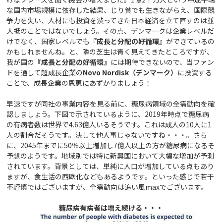
な国内市場規模に依存した結果、じり貧でも生きながらえ、国際競
争力を失い、人材にも投資を渋ってきた日本経済を立て直すのは並
大抵のことではないでしょう。その点、デンマークは企業レベルだ
けでなく、国家レベルでも
『成長と分配の好循環』
ができているの
かもしれませんね。と、隣の芝生は青く見えてきたところですが、
我が国の
『成長と分配の好循環』
には期待できないので、当ファン
ドを通して超成長企業の
Novo Nordisk（デンマーク）
に投資する
ことで、成長企業の恩恵にあずかりましょう！
早速ですが同社の事業内容を見る前に、糖尿病領域の全需動向を確
認しましょう。下図で示されているように、2019年時点で糖尿病
の有病者数は世界で4.63億人いるそうです。これは成人の10人に1
人の割合だそうです。決して他人事じゃないですね・・・。さら
に、2045年までに50％以上増加し7億人以上の方が糖尿病になるそ
予想のようです。地域別では特に新興国において大幅な増加が予測
されています。背景としては、単純に人口が増加している点もあり
ますが、食生活の西欧化などもあるようです。といった感じで若干
不謹慎ではございますが、全需動向は追い風maxでございます。
糖尿病有病者は増え続ける・・・