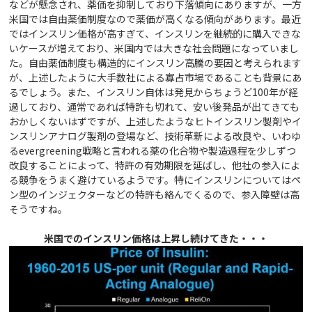
などが懸念され、薬価を抑制しており下落傾向にありますが、一方
米国では自由薬価制度なので薬価が高くなる傾向があります。最近
ではインスリン価格が高すぎて、インスリンを継続的に購入できな
いケースが増えており、米国内では大きな社会問題になっていまし
た。自由薬価制度も構造的にインスリン高騰の要因と考えられます
が、上述したように大手数社による寡占市場であることも背景にあ
るでしょう。また、インスリン自体は発見からちょうど100年が経
過しており、通常であれば特許も切れて、安い後発品が出てきても
おかしくないはずですが、上述したようなヒトインスリン製剤やイ
ンスリンアナログ製剤の登場など、技術革新による改良や、いわゆ
るevergreening戦略と言われる薬の化合物や製造過程を少しずつ
改良することによって、特許の有効期限を延ばし、他社の参入によ
る競争をうまく避けているようです。特にインスリンについてはペ
ン型のインジェクターなどの特許も絡んでくるので、参入障壁は高
そうですね。
米国でのインスリン価格は上昇し続けてきた・・・