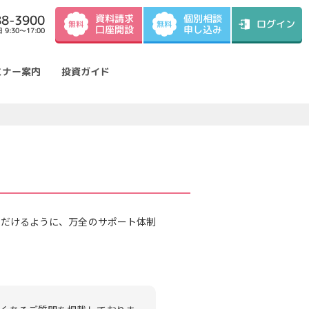
資料請求
88-3900
個別相談
ログイン
無料
無料
口座開設
申し込み
9:30～17:00
ミナー案内
投資ガイド
ただけるように、万全のサポート体制