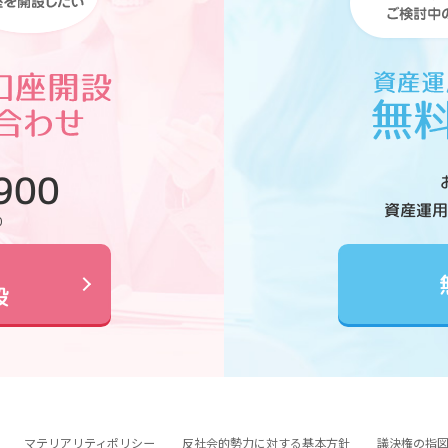
900
資産運用
0
設
マテリアリティポリシー
反社会的勢力に対する基本方針
議決権の指