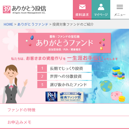
無料
資料
ログイン
HOME
>
ありがとうファンド
> 投資対象ファンドのご紹介
請求
口座開設
ファンドの特徴
お申込みメモ