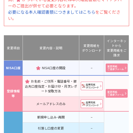
ーのご提出が併せて必要となります。
必要になる本人確認書類につきましてはこちら
をご覧くださ
い。
インターネッ
変更用紙を
トから
変更項目
変更内容・説明
ダウンロード
変更用紙をご
請求
NISA口座
NISA口座の開設
−
お名前・ご住所・電話番号・振
込先口座指定・お届け印・月次レポ
登録情報
ート受取方法
等
メールアドレスのみ
新規申し込み･再開
−
引落し口座の変更
−