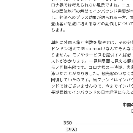
ロナ禍では考えられない風景ですね。ニュ
らの団体旅行の解禁でインバウンド需要が
し、経済へのプラス効果が語られる一方、
登山客が急激に増えるなどの副作用につい
ちます。
単純に外国人旅行者数を増やせば、その分
ドンドン増えて39 so much! なんてそ
りません。モノやサービスを提供すれば必
ストがかかります。一見無尽蔵に見える観
モノ同様有限です。コロナ禍の一時期、実
泳いだことがありました。観光客のいなく
回復していたのです。当ファンドはインバ
ンドではございませんので、今までインバ
長期目線でインバウンドの日本経済に与え
中国
【