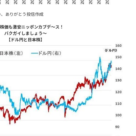
り、ありがとう投信作成
株価も激安ニッポンカブデ～ス！
バクガイしましょう～
【ドル円と日本株】