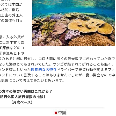
ースでは中国か
本格的に復活
富士山の外国人
ての報道も目立
懐に入る外貨が
んなに世の中甘くあ
ず原価などのコ
光資源もヒトや
家のある沖縄に帰省し、コロナ前に多くの観光客でにぎわっていた浜で
なった海はとてもきれいでした。サンゴが踏まれて折れることも無く、
ウンド復活といった
短期的なお祭り
ドライバーで投資行動を変えるファ
ウンドについて言及することはありませんでしたが、良い機会なので中
る影響について考えてみたいと思います。
の方々の爆買い再開はこれから？
訪日外国人旅行者数の推移】
（月次ベース）