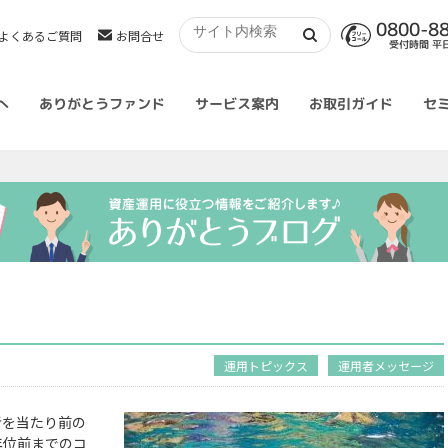
0800-8
よくあるご質問
お問合せ
受付時間 平日 
へ
ありがとうファンド
サービス案内
お取引ガイド
セ
運用トピックス
運用者メッセージ
者を当たり前の
年位前までのコ