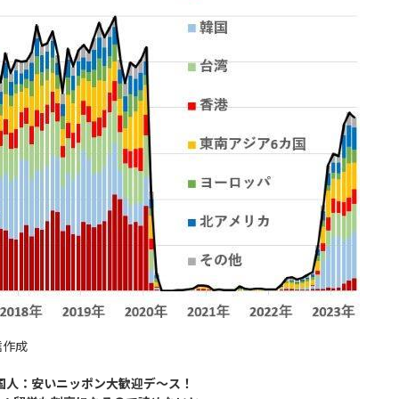
信作成
国人：安いニッポン大歓迎デ～ス！