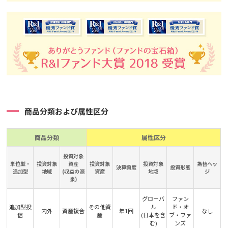
商品分類および属性区分
商品分類
属性区分
投資対象
単位型・
投資対象
資産
投資対象
投資対象
為替ヘッ
決算頻度
投資形態
追加型
地域
(収益の源
資産
地域
ジ
泉)
グローバ
ファン
追加型投
その他資
ル
ド・オ
内外
資産複合
年1回
なし
信
産
(日本を含
ブ・ファ
む)
ンズ