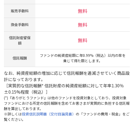
無料
販売手数料
無料
換金手数料
信託財産留保
無料
額
ファンドの純資産総額に年0.99%（税込）以内の率を
信託報酬
乗じて得た額とします。
なお、純資産総額の増加に応じて信託報酬を逓減させていく商品設
計になっております。
［実質的な信託報酬* 信託財産の純資産総額に対して年率1.30％
±0.15%程度（税込）］
(*)『ありがとうファンド』は他のファンドを投資対象としており、投資対象
ファンドにおける所定の信託報酬を含めてお客さまが実質的に負担する信託報
酬を算出しております。
※詳しくは
投資信託説明書（交付目論見書）
の「ファンドの費用・税金」をご
覧ください。