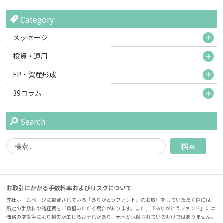
Category
M
メッセージ
M
投資・運用
M
FP・資産形成
M
39コラム
Search
お取引にかかる手数料率およびリスクについて
弊社ホームページに掲載されている『ありがとうファンド』のお取引をしていただく際には、
所定の手数料や諸経費をご負担いただく場合があります。また、『ありがとうファンド』には
価格の変動等により損失が生じるおそれがあり、元本が保証されているわけではありません。