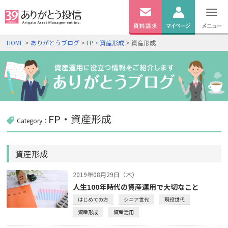
無料
資料
ログイン
HOME
>
ありがとうブログ
>
FP・資産形成
> 資産形成
請求
口座開設
FP・資産形成
Category：
資産形成
2019年08月29日（木）
人生100年時代の資産運用で大切なこと
はじめての方
シニア世代
現役世代
資産形成
資産活用