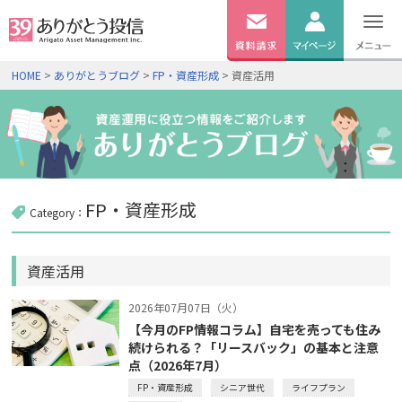
無料
資料
ログイン
HOME
>
ありがとうブログ
>
FP・資産形成
> 資産活用
請求
口座開設
FP・資産形成
Category：
資産活用
2026年07月07日（火）
【今月のFP情報コラム】自宅を売っても住み
続けられる？「リースバック」の基本と注意
点（2026年7月）
FP・資産形成
シニア世代
ライフプラン