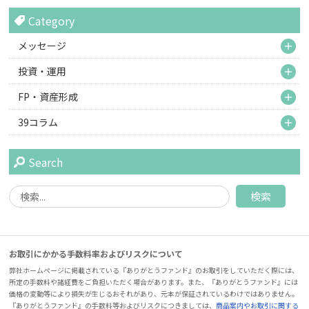
Category
M
メッセージ
M
投資・運用
M
FP・資産形成
M
39コラム
Search
お取引にかかる手数料率およびリスクについて
弊社ホームページに掲載されている『ありがとうファンド』のお取引をしていただく際には、
所定の手数料や諸経費をご負担いただく場合があります。また、『ありがとうファンド』には
価格の変動等により損失が生じるおそれがあり、元本が保証されているわけではありません。
『ありがとうファンド』の手数料等およびリスクにつきましては、
商品案内やお取引に関する