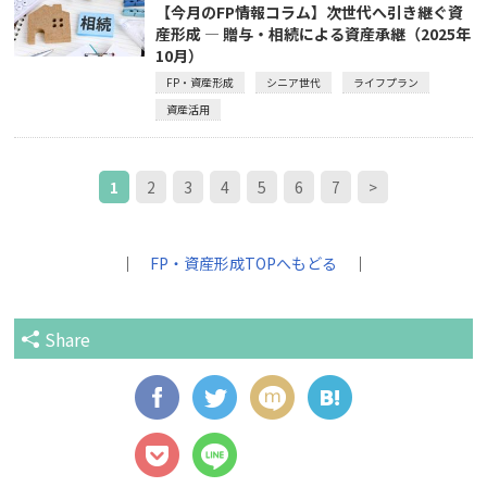
【今月のFP情報コラム】次世代へ引き継ぐ資
産形成 ― 贈与・相続による資産承継（2025年
10月）
FP・資産形成
シニア世代
ライフプラン
資産活用
1
2
3
4
5
6
7
>
｜
FP・資産形成TOPへもどる
｜
Share