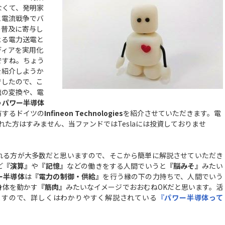
なくて、発明家
と電流戦争でバ
の普及に寄与し
よる電力送電と
ディアを実用化
ですね。ちょう
を紹介しようか
でしたので、こ
流の変換や、電
う
パワー半導体
有するドイツの
Infineon Technologies
を紹介させていただきます。電
われた方はすみません、当ファンドではTeslaには投資しておりませ
れる方が大多数だと思いますので、そこから簡単に解説させていただき
ど
『演算』
や
『記憶』
などの働きをする人間でいうと
『脳みそ』
みたい
ー半導体
は
『電力の制御・供給』
を行う縁の下の力持ちで、人間でいう
身体を動かす
『筋肉』
みたいなイメージでおおむねOKだと思います。活
ますので、詳しくはわかりやすく解説されている
『パワー半導体って