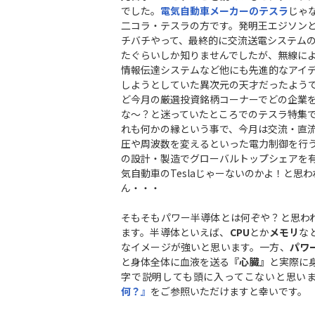
でした。
電気自動車メーカーのテスラ
じゃ
二コラ・テスラの方です。発明王エジソン
チバチやって、最終的に交流送電システム
たぐらいしか知りませんでしたが、無線に
情報伝達システムなど他にも先進的なアイ
しようとしていた異次元の天才だったよう
ど今月の厳選投資銘柄コーナーでどの企業
な～？と迷っていたところでのテスラ特集
れも何かの縁という事で、今月は交流・直
圧や周波数を変えるといった電力制御を行
の設計・製造でグローバルトップシェアを
気自動車のTeslaじゃーないのかよ！と思
ん・・・
そもそもパワー半導体とは何ぞや？と思わ
ます。半導体といえば、
CPU
とか
メモリ
な
なイメージが強いと思います。一方、
パワ
と身体全体に血液を送る
『心臓』
と実際に
字で説明しても頭に入ってこないと思い
何？
』
をご参照いただけますと幸いです。