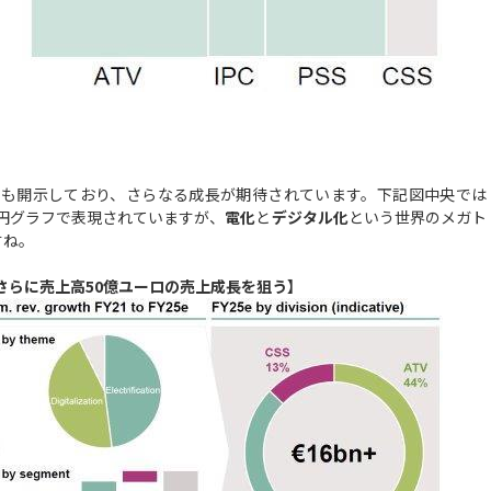
目標も開示しており、さらなる成長が期待されています。下記図中央では
に円グラフで表現されていますが、
電化
と
デジタル化
という世界のメガト
すね。
さらに売上高50億ユーロの売上成長を狙う】