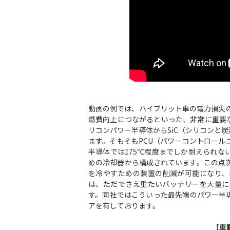
動画の例では、ハイブリット車の電力損失
燃費向上につながるといった、非常に重要
リコンパワー半導体からSiC（シリコンと
ます。そもそもPCU（パワーコントロー
半導体では175℃程度までしか耐えられな
めの冷却器から構成されています。この点次世
を冷やすための装置の削減が可能になり、
は、ただでさえ重たいバッテリーを大量に
す。同社ではこういった最先端のパワー半
アを有しております。
【車