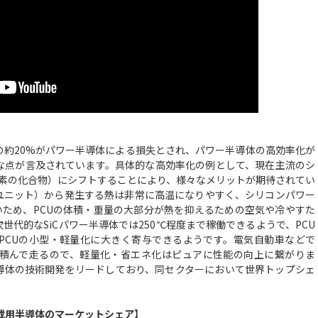
の約20%がパワー半導体による損失とされ、パワー半導体の高効率化が
な点が言及されています。具体的な高効率化の例として、現在主流のシ
炭素の化合物）にシフトすることにより、様々なメリットが期待されてい
ルユニット）から発生する熱は非常に高温になりやすく、シリコンパワー
いため、PCUの体積・重量の大部分が熱を抑えるための空気や冷やすた
代的なSiCパワー半導体では250℃程度まで稼働できるようで、PCU
PCUの小型・軽量化に大きく寄与できるようです。電気自動車などで
積んで走るので、軽量化・省エネ化はピュアに性能の向上に繋がりま
導体の技術開発をリードしており、同セクターにおいて世界トップシェ
載用半導体のマーケットシェア】