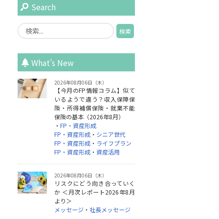
Search
What’s New
2026年08月06日（木）
【今月のFP情報コラム】似て
いるようで違う？収入保障保
険・所得補償保険・就業不能
保険の基本（2026年8月）
・
FP・資産形成
FP・資産形成
・
シニア世代
FP・資産形成
・
ライフプラン
FP・資産形成
・
資産活用
2026年08月06日（木）
リスクにどう向き合っていく
か ＜月次レポート2026年8月
より＞
メッセージ
・
社長メッセージ