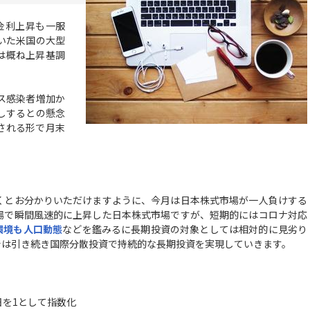
金利上昇も一服
いた米国の大型
は概ね上昇基調
ス感染者増加か
しするとの懸念
される形で月末
とお分かりいただけますように、今月は日本株式市場が一人負けする
場で瞬間風速的に上昇した日本株式市場ですが、短期的にはコロナ対応
環境も人口動態
などを鑑みるに長期投資の対象としては相対的に見劣り
では引き続き国際分散投資で持続的な長期投資を実現していきます。
1日を1として指数化