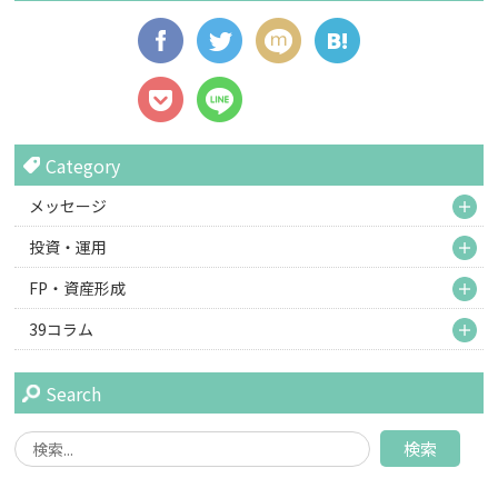
Category
M
メッセージ
M
投資・運用
M
FP・資産形成
M
39コラム
Search