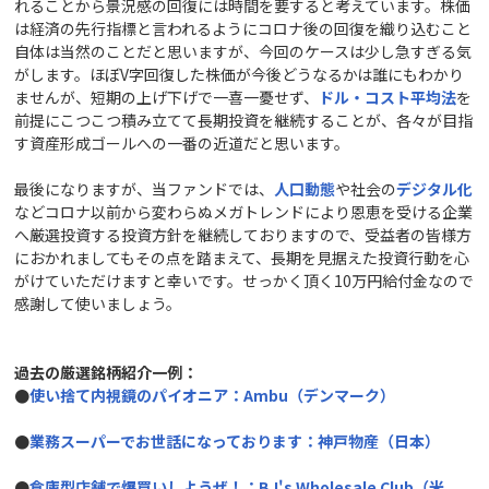
れることから景況感の回復には時間を要すると考えています。株価
は経済の先行指標と言われるようにコロナ後の回復を織り込むこと
自体は当然のことだと思いますが、今回のケースは少し急すぎる気
がします。ほぼV字回復した株価が今後どうなるかは誰にもわかり
ませんが、短期の上げ下げで一喜一憂せず、
ドル・コスト平均法
を
前提にこつこつ積み立てて長期投資を継続することが、各々が目指
す資産形成ゴールへの一番の近道だと思います。
最後になりますが、当ファンドでは、
人口動態
や社会の
デジタル化
などコロナ以前から変わらぬメガトレンドにより恩恵を受ける企業
へ厳選投資する投資方針を継続しておりますので、受益者の皆様方
におかれましてもその点を踏まえて、長期を見据えた投資行動を心
がけていただけますと幸いです。せっかく頂く10万円給付金なので
感謝して使いましょう。
過去の厳選銘柄紹介一例：
●
使い捨て内視鏡のパイオニア：Ambu
（デンマーク）
●
業務スーパーでお世話になっております：神戸物産（日本）
●
倉庫型店舗で爆買いしようぜ！：BJ's Wholesale Club
（米