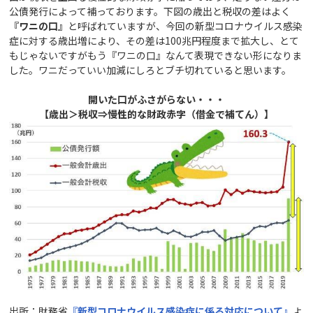
公債発行によって補っております。下図の歳出と税収の差はよく
『ワニの口』
と呼ばれていますが、今回の新型コロナウイルス感染
症に対する歳出増により、その差は100兆円程度まで拡大し、とて
もじゃないですがもう『ワニの口』なんて表現できない形になりま
した。ワニだっていい加減にしろとブチ切れていると思います。
開いた口がふさがらない・・・
【歳出＞税収⇒慢性的な財政赤字（借金で補てん）】
出所：財務省
『新型コロナウイルス感染症に係る対応について』
よ