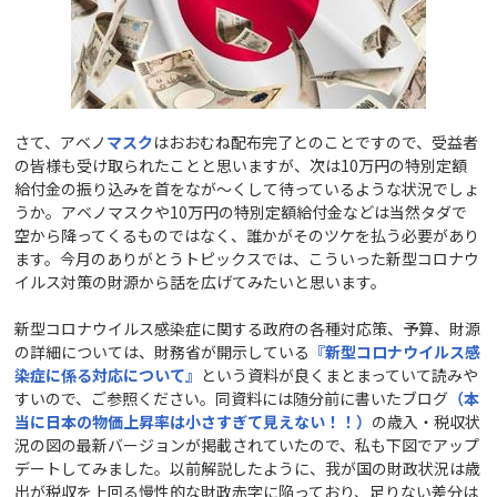
さて、アベノ
マスク
はおおむね配布完了とのことですので、受益者
の皆様も受け取られたことと思いますが、次は10万円の特別定額
給付金の振り込みを首をなが～くして待っているような状況でしょ
うか。アベノマスクや10万円の特別定額給付金などは当然タダで
空から降ってくるものではなく、誰かがそのツケを払う必要があり
ます。今月のありがとうトピックスでは、こういった新型コロナウ
イルス対策の財源から話を広げてみたいと思います。
新型コロナウイルス感染症に関する政府の各種対応策、予算、財源
の詳細については、財務省が開示している
『新型コロナウイルス感
染症に係る対応について』
という資料が良くまとまっていて読みや
すいので、ご参照ください。同資料には随分前に書いたブログ
（本
当に日本の物価上昇率は小さすぎて見えない！！）
の歳入・税収状
況の図の最新バージョンが掲載されていたので、私も下図でアップ
デートしてみました。以前解説したように、我が国の財政状況は歳
出が税収を上回る慢性的な財政赤字に陥っており、足りない差分は