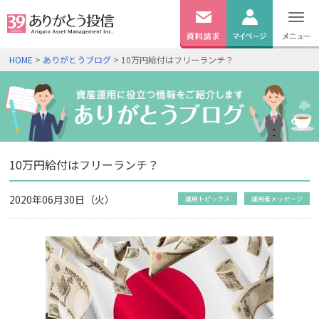
無料
資料
ログイン
HOME
>
ありがとうブログ
> 10万円給付はフリーランチ？
請求
口座開設
10万円給付はフリーランチ？
2020年06月30日（火）
運用トピックス
運用者メッセージ