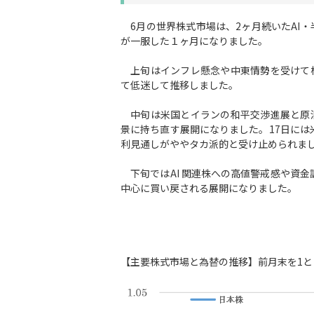
6月の世界株式市場は、2ヶ月続いたAI・
が一服した１ヶ月になりました。
上旬はインフレ懸念や中東情勢を受けて
て低迷して推移しました。
中旬は米国とイランの和平交渉進展と原
景に持ち直す展開になりました。17日には
利見通しがややタカ派的と受け止められま
下旬ではAI 関連株への高値警戒感や資
中心に買い戻される展開になりました。
【主要株式市場と為替の推移】前月末を1と