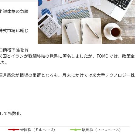
半導体株の急騰
株式市場は総じ
油価格下落を背
米国とイランが戦闘終結の覚書に署名しましたが、FOMC では、政策金
した。
金調達懸念が相場の重荷となるも、月末にかけては米大手テクノロジー株
して指数化