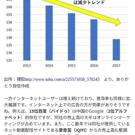
出所：捜狐
より、ありが
http://www.sohu.com/a/225571658_570245
とう投信作成
一方インターネットユーザーは増え続けており、普及率も同様に拡
大基調です。インターネット上での広告の方が効果がありそうです
ね。例えば、
15位百度（バイドゥ）
は中国のGoogle（
2位アルフ
ァベット
）的存在ですが、同社の売上高の大半はオンラインマーケ
ティングが占めています。また、ここ数年では同社が提供している
ネット動画配信サイトである
愛奇芸（iQIYI）
からの売上高も堅調