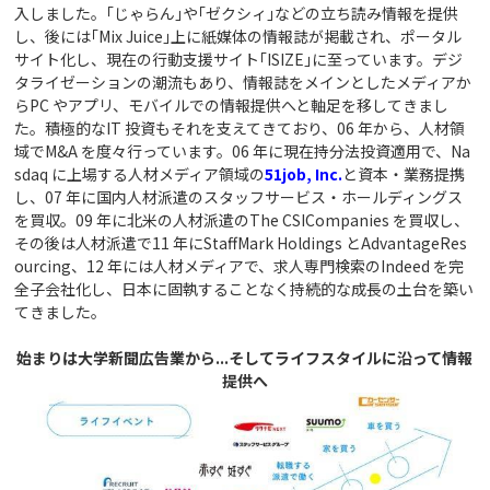
入しました。｢じゃらん｣や｢ゼクシィ｣などの立ち読み情報を提供
し、後には｢Mix Juice｣上に紙媒体の情報誌が掲載され、ポータル
サイト化し、現在の行動支援サイト｢ISIZE｣に至っています。デジ
タライゼーションの潮流もあり、情報誌をメインとしたメディアか
らPC やアプリ、モバイルでの情報提供へと軸足を移してきまし
た。積極的なIT 投資もそれを支えてきており、06 年から、人材領
域でM&A を度々行っています。06 年に現在持分法投資適用で、Na
sdaq に上場する人材メディア領域の
51job, Inc.
と資本・業務提携
し、07 年に国内人材派遣のスタッフサービス・ホールディングス
を買収。09 年に北米の人材派遣のThe CSICompanies を買収し、
その後は人材派遣で11 年にStaffMark Holdings とAdvantageRes
ourcing、12 年には人材メディアで、求人専門検索のIndeed を完
全子会社化し、日本に固執することなく持続的な成長の土台を築い
てきました。
始まりは大学新聞広告業から...そしてライフスタイルに沿って情報
提供へ