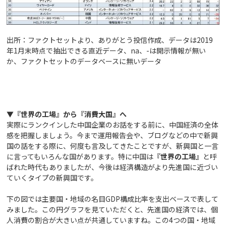
出所：ファクトセットより、ありがとう投信作成、データは
2019
年
1
月末時点で抽出できる直近データ、
na
、
-
は開示情報が無い
か、ファクトセットのデータベースに無いデータ
▼『世界の工場』から『消費大国』へ
実際にランクインした中国企業のお話をする前に、中国経済の全体
感を把握しましょう。今まで運用報告会や、ブログなどの中で新興
国の話をする際に、何度も言及してきたことですが、新興国と一言
に言ってもいろんな国があります。特に中国は
『世界の工場』
と呼
ばれた時代もありましたが、今後は経済構造がより先進国に近づい
ていくタイプの新興国です。
下の図では主要国・地域の名目GDP構成比率を支出ベースで表して
みました。この円グラフを見ていただくと、先進国の経済では、個
人消費の割合が大きい点が共通していますね。この4つの国・地域