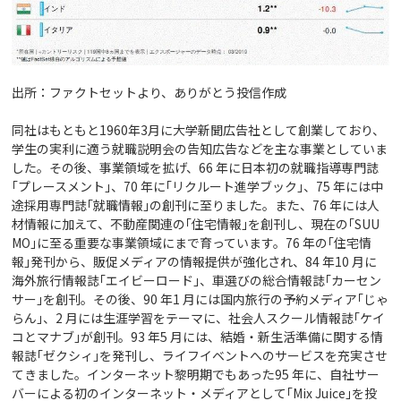
出所：ファクトセットより、ありがとう投信作成
同社はもともと1960年3月に大学新聞広告社として創業しており、
学生の実利に適う就職説明会の告知広告などを主な事業としていま
した。その後、事業領域を拡げ、66 年に日本初の就職指導専門誌
｢プレースメント｣、70 年に｢リクルート進学ブック｣、75 年には中
途採用専門誌｢就職情報｣の創刊に至りました。また、76 年には人
材情報に加えて、不動産関連の｢住宅情報｣を創刊し、現在の｢SUU
MO｣に至る重要な事業領域にまで育っています。76 年の｢住宅情
報｣発刊から、販促メディアの情報提供が強化され、84 年10 月に
海外旅行情報誌｢エイビーロード｣、車選びの総合情報誌｢カーセン
サー｣を創刊。その後、90 年1 月には国内旅行の予約メディア｢じゃ
らん｣、2 月には生涯学習をテーマに、社会人スクール情報誌｢ケイ
コとマナブ｣が創刊。93 年5 月には、結婚・新生活準備に関する情
報誌｢ゼクシィ｣を発刊し、ライフイベントへのサービスを充実させ
てきました。インターネット黎明期でもあった95 年に、自社サー
バーによる初のインターネット・メディアとして｢Mix Juice｣を投