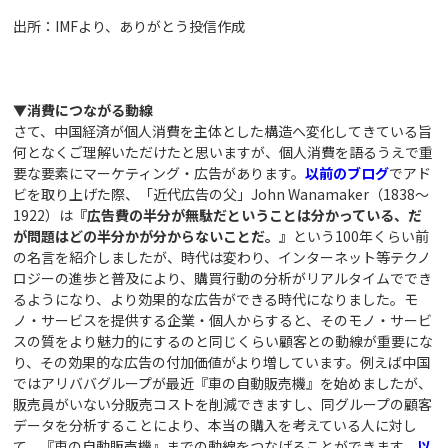
出所：IMFより、ありがとう投信作成
▼消費につながる動線
さて、中国経済が個人消費を主体とした構造へ変化してきている旨
何となくご理解いただけたと思いますが、個人消費を語るうえで重
要な要素にマーケティング・広告があります。
以前のブログ
でアド
ビを取り上げた際、「近代広告の父」John Wanamaker（1838～
1922）は
『広告費の半分が無駄だということは分かっている、だ
が問題はどの半分かが分からないことだ。』
という100年くらい前
の名言を紹介しましたが、時代は変わり、インターネット等テクノ
ロジーの進歩と普及により、購買行動の分析がリアルタイムででき
るようになり、より効果的な広告ができる時代になりました。モ
ノ・サービスを提供する企業・個人からすると、そのモノ・サービ
スの質をより魅力的にするのと同じくらい顧客との動線が重要にな
り、その効果的な広告の付加価値がより増しています。例えば中国
ではアリババグループが最近『車の自動販売機』を始めましたが、
販売員がいない分販売コストを削減できますし、同グループの顧客
データを分析することにより、本当の購入を考えている人に対し
て、『車の自動販売機』までの動線をつなげることができます。
以