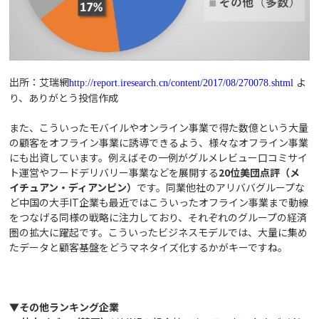
出所：艾瑞網
よ
http://report.iresearch.cn/content/2017/08/270078.shtml
り、ありがとう投信作成
また、こういったモバイルやオンライン事業で得た数億という大量
の顧客をオフライン事業に誘導できるよう、様々なオフライン事業
にも出資しています。例えばその一例がグルメレビュー口コミサイ
ト運営やフードデリバリー事業などを展開する
20位美団点評（メ
イチュアン・ディアンピン）
です。同業他社のアリババグループな
ど中国の大手IT企業も最近ではこういったオフライン事業まで動線
をつなげる同様の戦略に注力しており、それぞれのグループの経済
圏の拡大に躍起です。こういったビジネスモデルでは、大量に集め
たデータと顧客基盤をどうマネタイズ化するかがキーですね。
▼その他ランキング企業