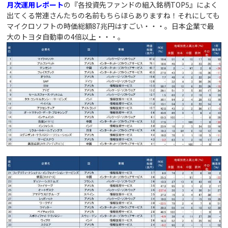
月次運用レポート
の『各投資先ファンドの組入銘柄
TOP5
』によく
出てくる常連さんたちの名前もちらほらありますね！それにしても
マイクロソフトの時価総額
87
兆円はすごい・・・。日本企業で最
大のトヨタ自動車の
4
倍以上・・・。