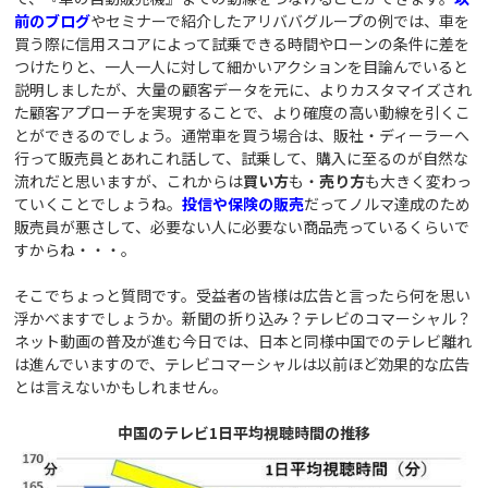
前のブログ
やセミナーで紹介したアリババグループの例では、車を
買う際に信用スコアによって試乗できる時間やローンの条件に差を
つけたりと、一人一人に対して細かいアクションを目論んでいると
説明しましたが、大量の顧客データを元に、よりカスタマイズされ
た顧客アプローチを実現することで、より確度の高い動線を引くこ
とができるのでしょう。通常車を買う場合は、販社・ディーラーへ
行って販売員とあれこれ話して、試乗して、購入に至るのが自然な
流れだと思いますが、これからは
買い方
も・
売り方
も大きく変わっ
ていくことでしょうね。
投信や保険の販売
だってノルマ達成のため
販売員が悪さして、必要ない人に必要ない商品売っているくらいで
すからね・・・。
そこでちょっと質問です。受益者の皆様は広告と言ったら何を思い
浮かべますでしょうか。新聞の折り込み？テレビのコマーシャル？
ネット動画の普及が進む今日では、日本と同様中国でのテレビ離れ
は進んでいますので、テレビコマーシャルは以前ほど効果的な広告
とは言えないかもしれません。
中国のテレビ1日平均視聴時間の推移