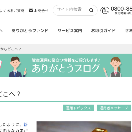
0800-8
よくあるご質問
お問合せ
受付時間 平日 
へ
ありがとうファンド
サービス案内
お取引ガイド
セ
こからどこへ？
どこへ？
運用トピックス
運用者メッセージ
したように、
新
に膨大な
カネ
が