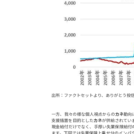
出所：ファクトセットより、ありがとう投
一方、我々の様な個人視点からの
カネ
動向
支援措置を目的とした
カネ
が供給されてい
現金給付だけでなく、手厚い失業保険給付
ます。下図では失業保険上乗せ分のインパ