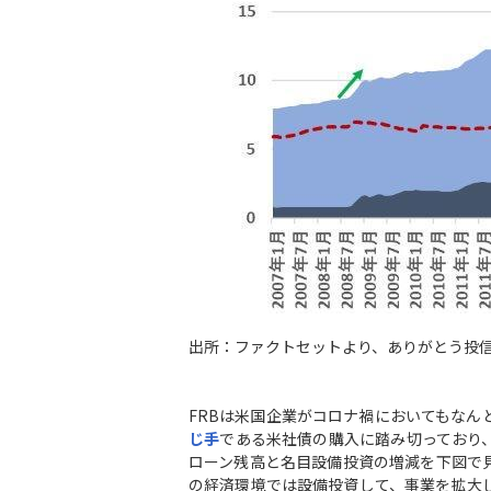
出所：ファクトセットより、ありがとう投
FRBは米国企業がコロナ禍においてもな
じ手
である米社債の購入に踏み切っており
ローン残高と名目設備投資の増減を下図で
の経済環境では設備投資して、事業を拡大