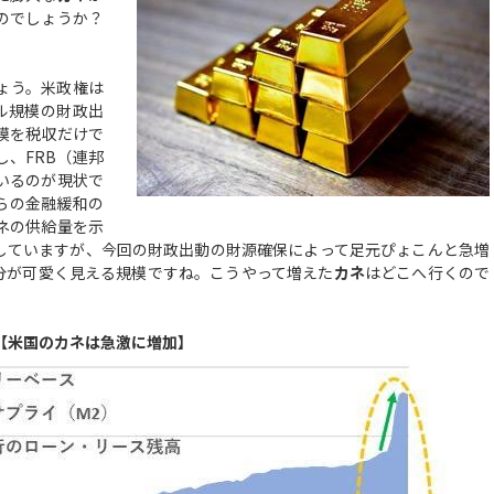
のでしょうか？
ょう。米政権は
ル規模の財政出
模を税収だけで
、FRB（連邦
いるのが現状で
らの金融緩和の
ネの供給量を示
していますが、今回の財政出動の財源確保によって足元ぴょこんと急増
分が可愛く見える規模ですね。こうやって増えた
カネ
はどこへ行くので
【米国のカネは急激に増加】