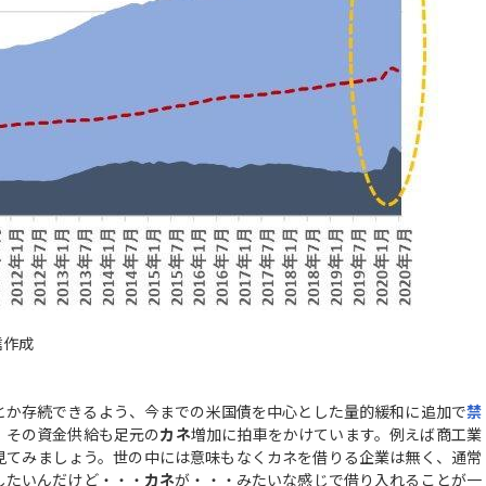
信作成
んとか存続できるよう、今までの米国債を中心とした量的緩和に追加で
禁
、その資金供給も足元の
カネ
増加に拍車をかけています。例えば商工業
見てみましょう。世の中には意味もなくカネを借りる企業は無く、通常
したいんだけど・・・
カネ
が・・・みたいな感じで借り入れることが一