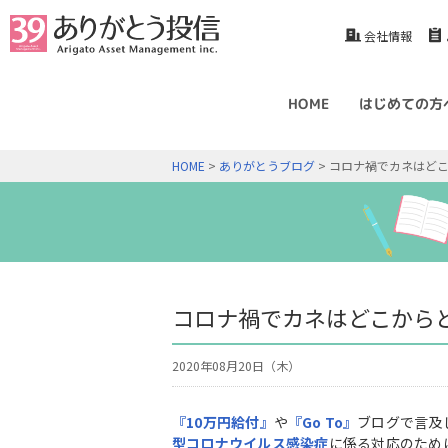
会社情報
HOME
はじめての方
HOME
>
ありがとうブログ
> コロナ禍でカネはど
コロナ禍でカネはどこから
2020年08月20日（木）
『10
万円給付』
や
『Go To
』
ブログで言及
型コロナウイルス感染症
に係る対応のため