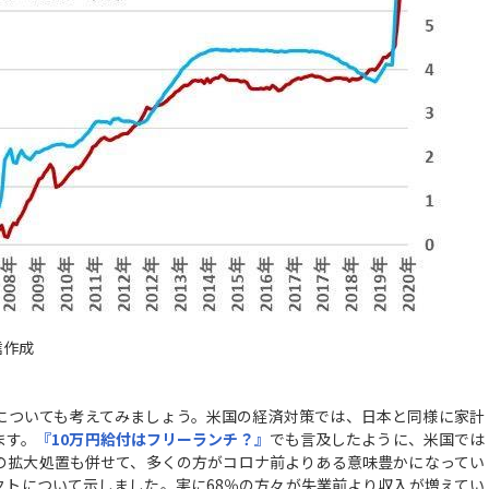
信作成
についても考えてみましょう。米国の経済対策では、日本と同様に家計
ます。
『10
万円給付はフリーランチ？
』
でも言及したように、米国では
の拡大処置も併せて、多くの方がコロナ前よりある意味豊かになってい
クトについて示しました。実に68％の方々が失業前より収入が増えてい