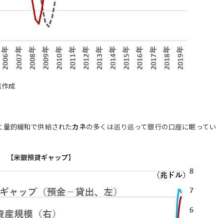
信作成
と量的緩和で供給された
カネ
の多くは巡り巡って銀行の口座に眠ってい
【米銀預貸ギャップ】