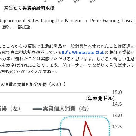
lacement Rates During the Pandemic』Peter Ganong, Pascal
月より、抜粋、一部加筆
たところからの反動で生活必需品や一般消費財へ使われたことは間違い
東部で倉庫型店舗を運営している
BJ's Wholesale Club
の株価と業績が
へ
カネ
が流れたことは実感いただけると思います。もちろん新しい生活
へも
カネ
は流れたことでしょう。グローサリーつながりで言えばオンラ
い方も変わっていくんですね～。
人消費と実質可処分所得（米国）】