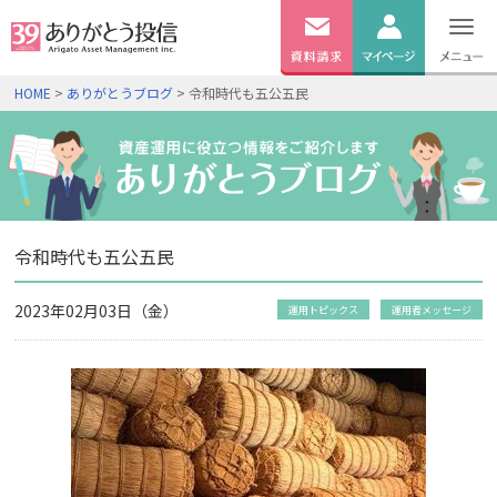
無料
資料
ログイン
HOME
>
ありがとうブログ
> 令和時代も五公五民
請求
口座開設
令和時代も五公五民
2023年02月03日（金）
運用トピックス
運用者メッセージ