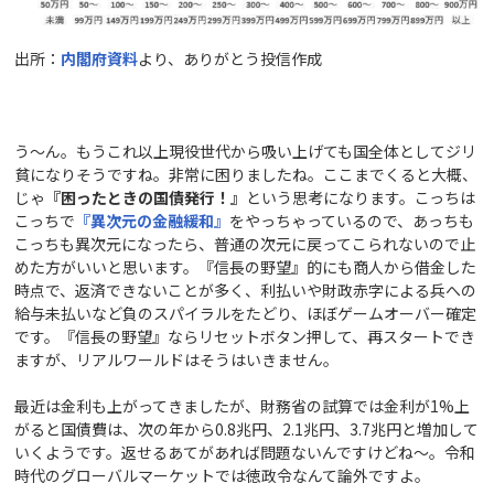
出所：
内閣府資料
より、ありがとう投信作成
う～ん。もうこれ以上現役世代から吸い上げても国全体としてジリ
貧になりそうですね。非常に困りましたね。ここまでくると大概、
じゃ
『困ったときの国債発行！』
という思考になります。こっちは
こっちで
『異次元の金融緩和』
をやっちゃっているので、あっちも
こっちも異次元になったら、普通の次元に戻ってこられないので止
めた方がいいと思います。『信長の野望』的にも商人から借金した
時点で、返済できないことが多く、利払いや財政赤字による兵への
給与未払いなど負のスパイラルをたどり、ほぼゲームオーバー確定
です。『信長の野望』ならリセットボタン押して、再スタートでき
ますが、リアルワールドはそうはいきません。
最近は金利も上がってきましたが、財務省の試算では金利が1%上
がると国債費は、次の年から0.8兆円、2.1兆円、3.7兆円と増加して
いくようです。返せるあてがあれば問題ないんですけどね～。令和
時代のグローバルマーケットでは徳政令なんて論外ですよ。