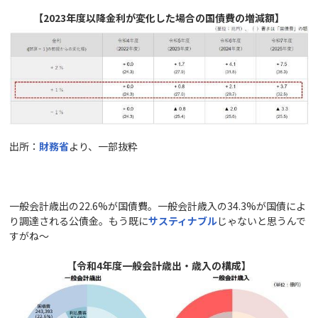
【2023年度以降金利が変化した場合の国債費の増減額】
出所：
財務省
より、一部抜粋
一般会計歳出の22.6%が国債費。一般会計歳入の34.3%が国債によ
り調達される公債金。もう既に
サスティナブル
じゃないと思うんで
すがね～
【令和4年度一般会計歳出・歳入の構成】