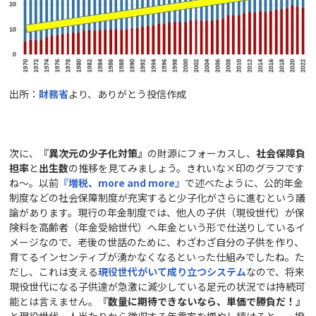
出所：
財務省
より、ありがとう投信作成
次に、
『異次元の少子化対策』
の財源にフォーカスし、
社会保障負
担率
と
出生数
の推移を見てみましょう。きれいな×印のグラフです
ね～。以前
『増税、more and more
』
で述べたように、公的年金
制度などの社会保障制度が充実すると少子化がさらに進むという議
論があります。現行の年金制度では、他人の子供（現役世代）が保
険料を高齢者（年金受給世代）へ年金という形で仕送りしているイ
メージなので、老後の世話のために、わざわざ自分の子供を作り、
育てるインセンティブが湧かなくなるといった仕組みでしたね。た
だし、これは支える
現役世代がいて成り立つシステム
なので、将来
現役世代になる子供達が急激に減少している足元の状況では持続可
能とは言えません。
『数量に期待できないなら、単価で勝負だ！』
と現役世代一人当たりから徴収する年貢率を増やし続けると、一揆