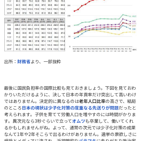
出所：
財務省
より、一部抜粋
最後に国民負担率の国際比較も見ておきましょう。下図を見ておわ
かりいただけるように、決して日本の年貢率だけ突出して高いわけ
ではありません。決定的に異なるのは
老年人口比率
の高さで、結局
のところ
日本の現状は少子化対策の
度重なる
先送りが問題
だったと
考えられます。子供を育てて労働人口を増やすのには時間がかりま
す。異次元なら3秒ぐらいで立って
オムツ
も卒業して、働いてくれ
るかもしれませんがね。よって、通常の次元では少子化対策の成果
なんて1年や2年そこらで出るわけがありません。選挙の票欲しさに
世論とメディアに流され、近視眼的な
バラマキ
に走りがちな政治家