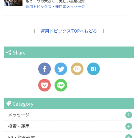
もう一つの大きくて美しい長期投資
運用トピックス
・
運用者メッセージ
｜
運用トピックスTOPへもどる
｜
Share
Category
M
メッセージ
M
投資・運用
M
FP・資産形成