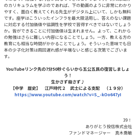
のカリキュラムを学ぶのであれば、下の動画のように非常にわかり
やすく、面白く教えてくれる先生がデジタル上にいて、しかも無料
です。座学はこういったインフラを最大限活用し、答えのない課題
に対応する付加価値や協調性を学校で習得すべきではないでしょう
か。皆ができることに付加価値は生まれません。よって、これから
の勉強はさらに難しい内容になることでしょう。一方、教える方の
教育にも相当な時間がかかることでしょう。そういった意味でも日
本の少子化対策は周回遅れ感が半端ないと感じる次第でございま
す。
YouTubeリンク先の7分50秒ぐらいから五公五民の復習しましょ
う！
生かさず殺さず♪
【中学 歴史】 江戸時代２ 武士による支配 （１９分）
https://www.youtube.com/watch?v=S_-kOo647yI
39！
ありがとう投信株式会社
ファンドマネージャー 真木喬敏