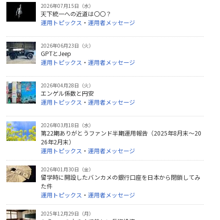
2026年07月15日（水）
天下統一への近道は〇〇？
運用トピックス
・
運用者メッセージ
2026年06月23日（火）
GPTとJeep
運用トピックス
・
運用者メッセージ
2026年04月28日（火）
エンゲル係数と円安
運用トピックス
・
運用者メッセージ
2026年03月18日（水）
第22期ありがとうファンド半期運用報告（2025年8月末～20
26年2月末）
運用トピックス
・
運用者メッセージ
2026年01月30日（金）
留学時に開設したバンカメの銀行口座を日本から閉鎖してみ
た件
運用トピックス
・
運用者メッセージ
2025年12月29日（月）