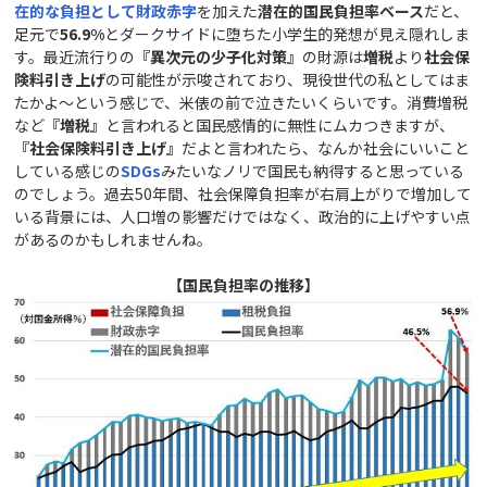
在的な負担として財政赤字
を加えた
潜在的国民負担率ベース
だと、
足元で
56.9%
とダークサイドに堕ちた小学生的発想が見え隠れしま
す。最近流行りの
『異次元の少子化対策』
の財源は
増税
より
社会保
険料引き上げ
の可能性が示唆されており、現役世代の私としてはま
たかよ～という感じで、米俵の前で泣きたいくらいです。消費増税
など
『増税』
と言われると国民感情的に無性にムカつきますが、
『社会保険料引き上げ』
だよと言われたら、なんか社会にいいこと
している感じの
SDGs
みたいなノリで国民も納得すると思っている
のでしょう。過去50年間、社会保障負担率が右肩上がりで増加して
いる背景には、人口増の影響だけではなく、政治的に上げやすい点
があるのかもしれませんね。
【国民負担率の推移】