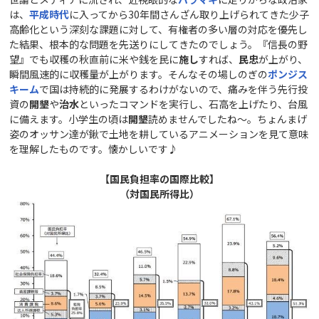
は、
平成時代
に入ってから30年間さんざん取り上げられてきた少子
高齢化という深刻な課題に対して、有権者の多い層の対応を優先し
た結果、根本的な問題を先送りにしてきたのでしょう。『信長の野
望』でも収穫の秋直前に米や銭を民に
施し
すれば、
民忠
が上がり、
瞬間風速的に収穫量が上がります。そんなその場しのぎの
ポンジス
キーム
で国は持続的に発展するわけがないので、痛みを伴う先行投
資の
開墾
や
治水
といったコマンドを実行し、石高を上げたり、台風
に備えます。小学生の頃は
開墾
読めませんでしたね～。ちょんまげ
姿のオッサン達が鍬で土地を耕しているアニメーションを見て意味
を理解したものです。懐かしいです♪
【国民負担率の国際比較】
（対国民所得比）