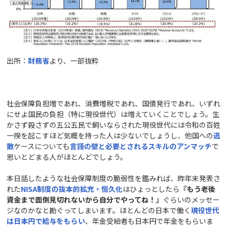
出所：
財務省
より、一部抜粋
社会保障負担増であれ、消費増税であれ、国債発行であれ、いずれ
にせよ国民の負担（特に現役世代）は増えていくことでしょう。生
かさず殺さずの五公五民で飼いならされた現役世代には令和の百姓
一揆を起こすほど気概を持った人は少ないでしょうし、他国への
逃
散
ケースについても
言語の壁と必要とされるスキルのアンマッチ
で
思いとどまる人がほとんどでしょう。
本日話したような社会保障制度の脆弱性を鑑みれば、昨年末発表さ
れた
NISA
制度の抜本的拡充・恒久化
はひょっとしたら
『もう老後
資金まで面倒見切れないから自分でやってね！』
ぐらいのメッセー
ジなのかなと勘ぐってしまいます。ほとんどの日本で働く
現役世代
は
日本円で給与をもらい
、年金受給者も日本円で年金をもらいま