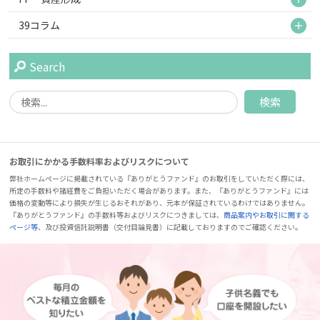
M
39コラム
Search
お取引にかかる手数料率およびリスクについて
弊社ホームページに掲載されている『ありがとうファンド』のお取引をしていただく際には、
所定の手数料や諸経費をご負担いただく場合があります。また、『ありがとうファンド』には
価格の変動等により損失が生じるおそれがあり、元本が保証されているわけではありません。
『ありがとうファンド』の手数料等およびリスクにつきましては、
商品案内やお取引に関する
ページ等
、及び投資信託説明書（交付目論見書）に記載しておりますのでご確認ください。