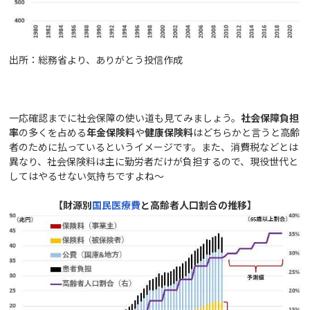
出所：総務省より、ありがとう投信作成
一応確認までに社会保障の使い道も見てみましょう。
社会保障負担
率
の多くを占める
年金保険料
や
健康保険料
はどちらかと言うと高齢
者のために払っているというイメージです。また、消費税などとは
異なり、社会保険料は主に勤労者だけが負担するので、現役世代と
してはやるせない気持ちですよね～
【財源別
国民医療費
と高齢者人口割合の推移】