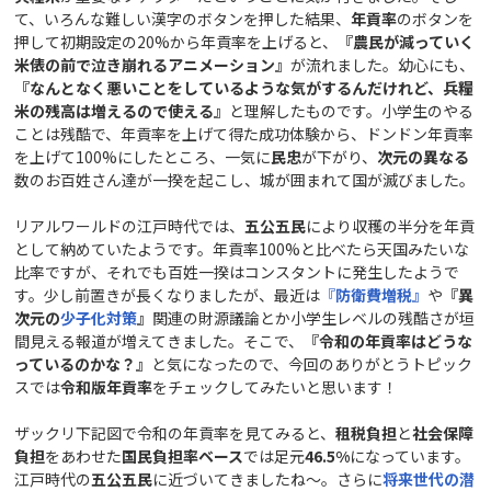
て、いろんな難しい漢字のボタンを押した結果、
年貢率
のボタンを
押して初期設定の20%から年貢率を上げると、
『農民が減っていく
米俵の前で泣き崩れるアニメーション』
が流れました。幼心にも、
『なんとなく悪いことをしているような気がするんだけれど、兵糧
米の残高は増えるので使える』
と理解したものです。小学生のやる
ことは残酷で、年貢率を上げて得た成功体験から、ドンドン年貢率
を上げて100%にしたところ、一気に
民忠
が下がり、
次元の異なる
数のお百姓さん達が一揆を起こし、城が囲まれて国が滅びました。
リアルワールドの江戸時代では、
五公五民
により収穫の半分を年貢
として納めていたようです。年貢率100%と比べたら天国みたいな
比率ですが、それでも百姓一揆はコンスタントに発生したようで
す。少し前置きが長くなりましたが、最近は
『
防衛費増税
』
や
『異
次元の
少子化対策
』
関連の財源議論とか小学生レベルの残酷さが垣
間見える報道が増えてきました。そこで、
『令和の年貢率はどうな
っているのかな？』
と気になったので、今回のありがとうトピック
スでは
令和版年貢率
をチェックしてみたいと思います！
ザックリ下記図で令和の年貢率を見てみると、
租税負担
と
社会保障
負担
をあわせた
国民負担率ベース
では足元
46.5%
になっています。
江戸時代の
五公五民
に近づいてきましたね～。さらに
将来世代の潜