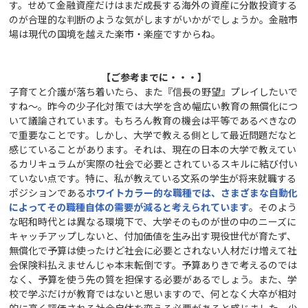
す。せめて金融資産だけはまだ成長する海外の資産に分散投資する
のが合理的な判断のような気がしますがいかがでしょうか。金融市
場は現代の国境を越えた楽市・楽座ですからね。
【ご参考までに・・・】
子育てと介護が落ち着いたら、また『信長の野望』プレイしたいで
すね～。昨今の少子化対策では大学を含め幅広い教育の無償化につ
いて議論されています。もちろん教育の機会は平等であるべきなの
で重要なことです。しかし、大学で教える側として最近問題だなと
感じていることがあります。それは、現在の日本の大学で教えてい
るカリキュラムが実際の社会で必要とされているスキルに結び付い
ていない点です。特に、私が教えている文系の学生が将来就職する
ポジションである
ホワイトカラー的な職種では、さまざまな自動化
によってその職種自体の需要が減ると考えられています
。そのよう
な昭和時代とは異なる環境下で、大学そのものが世の中のニーズに
キャッチアップしないと、付加価値を生み出す現役世代が育たず、
無償化で予算は使ったけど社会に必要とされない人材だけ増えて社
会保険料払えませんじゃ本末転倒です。予算ありきで考えるのでは
なく、予算を使う先の質を担保する必要があるでしょう。また、学
校で学ぶだけが教育ではないと思いますので、何となく大卒が相対