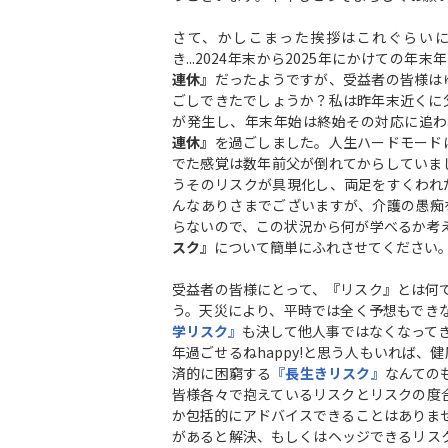
さて、かしこまった挨拶はこれぐらい
き...2024年末から2025年にかけての年末
連休』
だったようですが、受益者の皆様は
ごしできたでしょうか？私は昨年末近くに
が発生し、年末年始は終始その対応に追わ
連休』
を過ごしました。人生ハードモード
でた感覚は数年前父が倒れてからしていま
うそのリスクが具現化し、両足をすくわれ
んなありさまでございますが、介護の愚痴
らないので、この状況から何が学べるか考
スク』
について簡単にふれさせてください
受益者の皆様にとって、『リスク』とは何
う。天災により、平時では全く予想もでき
学リスク』
も決して他人事ではなくなってき
年過ごせるねhappy!と思う人もいれば、
済的に困窮する
『長生きリスク』
なんての
皆様各々で抱えているリスクとリスクの度
か包括的にアドバイスできることはありま
があると解決、もしくはヘッジできるリス