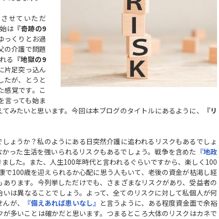
にさせていただ
年始は
『奇跡の9
ゆっくりとお過
父の介護で問題
れる
『地獄の9
に片足突っ込ん
したが、とうと
た感覚です。こ
を言っても始ま
えてみたいと思います。今回は本ブログのタイトルにあるように、
『リ
。
でしょうか？私のようにある日突然介護に追われるリスクもあるでしょ
なかった生活を強いられるリスクもあるでしょう。戦争を含めた
『地政
ました。また、人生100年時代と言われるぐらいですから、楽しく100
健康で100歳を迎えられるか心配に思う人もいて、老後の資金が枯渇し経
もあります。今列挙しただけでも、さまざまなリスクがあり、受益者の
合いは異なることでしょう。よって、全てのリスクに対して私個人が何
せんが、
『備えあれば患いなし』
と言うように、ある程度資金面で余裕
クが多いことは確かだと思います。つまるところ大体のリスクはカネで