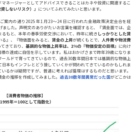
ドマネージャーとしてアドバイスできることはカネや投資に関連するこ
投資しないリスク）』
についてふれてみたいと思います。
内の通り2025 年1 月23～24 日に行われた金融政策決定会合を経
上げました。声明文のありがたいお言葉を確認すると、『賃金面では、企
まるもと、本年の春季労使交渉において、昨年に続き
しっかりとした賃
いる』、『物価面をみると、
賃金の上昇
が続くもとで、
人件費や物流費
ってきており、
基調的な物価上昇率は、2%の『物価安定の目標』
に向け
目標の達成に自信を示しています。私はおかげさまで昨年39歳になりま
ワールドで育ってきているので、過去30数年間日本では基調的な物価上
て日本もインフレとどう接していくかが問われてきているのかもしれま
ているかは疑問ですが、普通に考えれば循環はするものだと思います。
賃金の推移を作成してみました。
過去30数年間異常だった国
がどこかは
【消費者物価の推移】
1995年＝100として指数化）