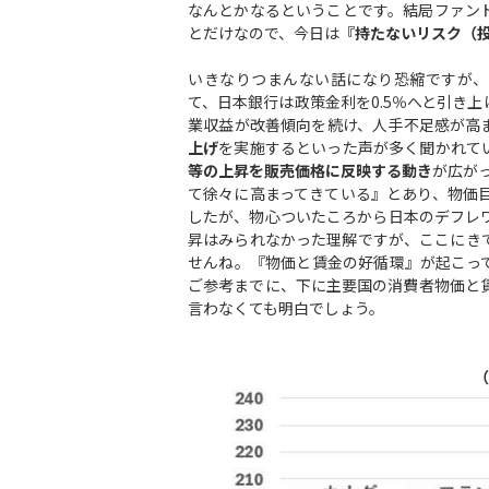
なんとかなるということです。結局ファン
とだけなので、今日は
『持たないリスク（
いきなりつまんない話になり恐縮ですが、ご案
て、日本銀行は政策金利を0.5％へと引き
業収益が改善傾向を続け、人手不足感が高
上げ
を実施するといった声が多く聞かれて
等の上昇を販売価格に反映する動き
が広が
て徐々に高まってきている』とあり、物価
したが、物心ついたころから日本のデフレ
昇はみられなかった理解ですが、ここにき
せんね。『物価と賃金の好循環』が起こっ
ご参考までに、下に主要国の消費者物価と
言わなくても明白でしょう。
（