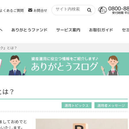
0800-8
よくあるご質問
お問合せ
受付時間 平日 
へ
ありがとうファンド
サービス案内
お取引ガイド
セ
スク』とは？
とは？
運用トピックス
運用者メッセージ
ましておめでと
いいたします。