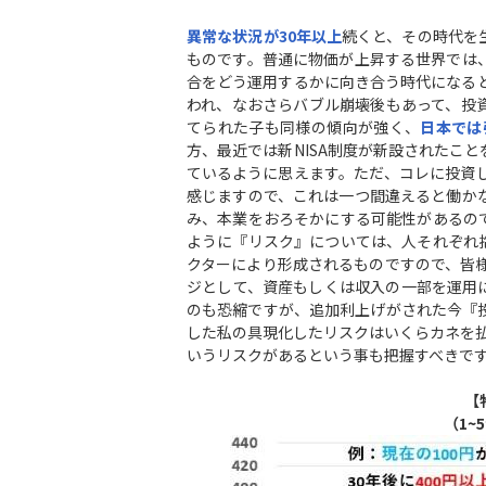
異常な状況が30年以上
続くと、その時代を
ものです。普通に物価が上昇する世界では
合をどう運用するかに向き合う時代になる
われ、なおさらバブル崩壊後もあって、投
てられた子も同様の傾向が強く、
日本では
方、最近では新NISA制度が新設されたこ
ているように思えます。ただ、コレに投資
感じますので、これは一つ間違えると働か
み、本業をおろそかにする可能性があるの
ように『リスク』については、人それぞれ
クターにより形成されるものですので、皆
ジとして、資産もしくは収入の一部を運用
のも恐縮ですが、追加利上げがされた今『
した私の具現化したリスクはいくらカネを払
いうリスクがあるという事も把握すべきですね
【
（1~