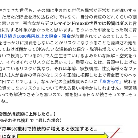
生きてきた世代も、その間に生まれた世代も異常が正常だと勘違いする
、ただただ貯金を貯め込むだけではなく、自分の資産のどれくらいの割
と思います。残念ながら
デフレマインドmaxの世界では投資はダメ
と言
資に対する印象が悪かったと思います。そういった印象をもった親に育
引き続き1000兆円以上の現金・預金
が放置されているのでしょう。一
とをきっかけに投資をしないことがリスクになりうることも認識され始め
しておけば儲かってOKみたいな短絡的な紹介・説明も増えているように
ないで投資しているだけで人生生きていけるよみたいな誤解・空気をう
で、それはそれでリスクだと思います。重要なことは、冒頭申し上げた
抱えているリスクが異なり、それは年齢、家族構成、性別等様々なファ
様1人1人が自身の潜在的なリスクを正確に把握した上で資金面でのヘッ
に回すことでしょう。なんか他の金融機関みたいに
『あおって』
終わる
投資をしないリスク』について考える良い機会かもしれません。冒頭話
っても解決できそうも無いので、頭を抱える日々が続きそうです...そう
...
物価が持続的に上昇したら...】
5%それぞれ複利で上昇した場合）