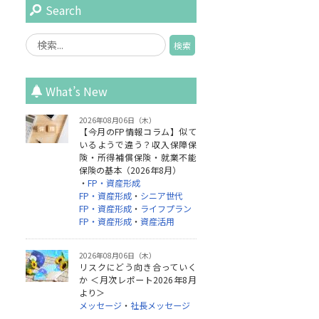
Search
What’s New
2026年08月06日（木）
【今月のFP情報コラム】似て
いるようで違う？収入保障保
険・所得補償保険・就業不能
保険の基本（2026年8月）
・
FP・資産形成
FP・資産形成
・
シニア世代
FP・資産形成
・
ライフプラン
FP・資産形成
・
資産活用
2026年08月06日（木）
リスクにどう向き合っていく
か ＜月次レポート2026年8月
より＞
メッセージ
・
社長メッセージ