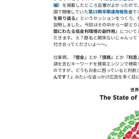
編）
を掲載したところ反響がよかったので
国で開催していた
第15期半期運用報告会
で
を振り返る』
というセッションをつくり、
説明しました。今回はその中から一部とり
間にわたる低金利環境の副作用』
について
だきます。え？題名と関係ないじゃんって
付き合ってくださいよ～～。
仕事柄、
『借金』
とか
『債務』
とか
『利息
語を含むキーワードを検索エンジンで検索
のですが、どうもお金に困っていると判断
んです！』
みたいな追っかけ広告を多く目
世界