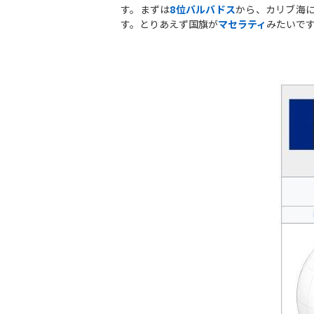
す。まずは
8
位バルバ
ド
ス
から、カリブ海
す。とりあえず国旗が
マセラティ
みたいで