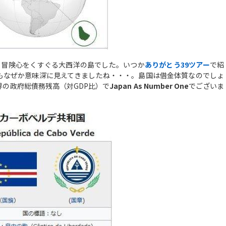
も冒険心をくすぐる大西洋の島でした。いつか
ありがとう39
ツアー
で紹
もなぜか意味深に見えてきましたね・・・。島国は借金体質なのでしょ
の政府総債務残高（対GDP比）で
Japan As Number One
でございま