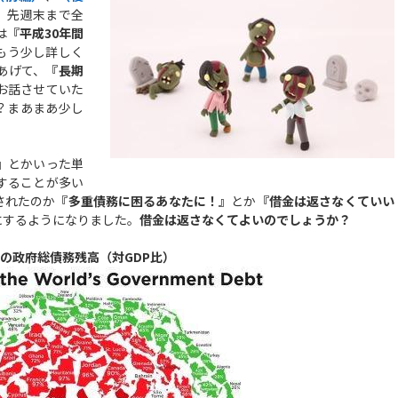
、先週末まで全
は
『平成30年間
もう少し詳しく
あげて、
『長期
お話させていた
？まあまあ少し
』
とかいった単
することが多い
されたのか
『多重債務に困るあなたに！』
とか
『借金は返さなくていい
にするようになりました。
借金は返さなくてよいのでしょうか？
の政府総債務残高（対GDP比）