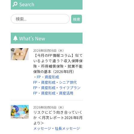
Search
What’s New
2026年08月06日（木）
【今月のFP情報コラム】似て
いるようで違う？収入保障保
険・所得補償保険・就業不能
保険の基本（2026年8月）
・
FP・資産形成
FP・資産形成
・
シニア世代
FP・資産形成
・
ライフプラン
FP・資産形成
・
資産活用
2026年08月06日（木）
リスクにどう向き合っていく
か ＜月次レポート2026年8月
より＞
メッセージ
・
社長メッセージ