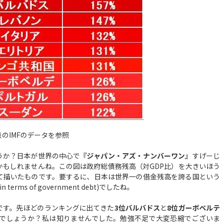
時点のIMFのデータを参照
うか？日本が世界の中心で
『ジャパン・アズ・ナンバーワン』
すげーじ
かもしれませんね。この図は政府総債務残高（対GDP比）を大きいほう
て描いたものです。要するに、日本は世界一の借金残高を誇る国という
in terms of government debt)でしたね。
です。先ほどのランキングに出てきた
3位バルバドス
と
8位ガーボベルテ
でしょうか？私は知りませんでした。勉強不足で大変恐縮でございま