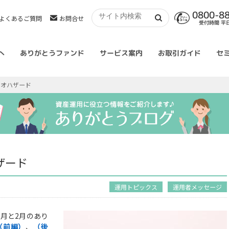
0800-8
よくあるご質問
お問合せ
受付時間 平日 
へ
ありがとうファンド
サービス案内
お取引ガイド
セ
イオハザード
ザード
運用トピックス
運用者メッセージ
月と2月のあり
（前編）
、
（後