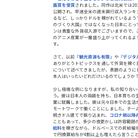
画賞を受賞
されました。同作は北米では202
公開され、早速全米の週末興行収入ランキ
るなど、しっかりドルを稼がれているよう
のづくり大国』ではなくなった日本にとっ
ンは貴重な外貨収入源でございますので、
のアニメ産業が一層盛り上がってくれるよ
す。
さて、以前
『観光資源も有限』
や
『デジタ
ありがとうトピックスを通して外貨を稼ぐ
について述べてきましたが、表題のように
本人はいったいどれだけいるのでしょうか
少し極端な例になりますが、私の知り合い
う。彼は日本人の両親を持ち、日本育ちの
業に就職しました。彼は元々日本での生活
モートワークで働くことにしました。チー
続きドル建てで振り込まれ、
コロナ禍以降
こともあって、多少の夜更かしは許容範囲
給
料
を稼ぎながら、ドルベースでの昇給幅
で円換算給与が4割以上も増えたら言うこ