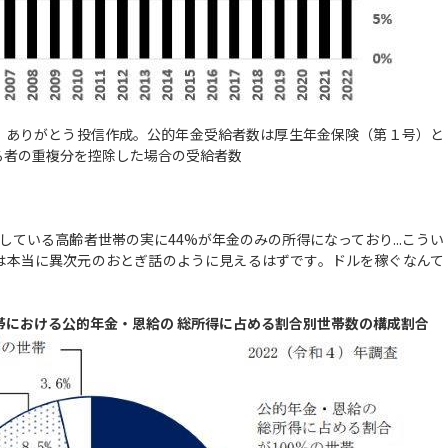
、ありがとう投信作成。公的年金受給者数は厚生年金保険（第１号）と
る者の重複分を控除した場合の受給者数
給している高齢者世帯の実に44%が年金のみの所得になっており...こうい
は本当に異次元のおとぎ話のように見えるはずです。ドルを稼ぐなんて
帯における公的年金・恩給の 総所得に占める割合別世帯数の構成割合