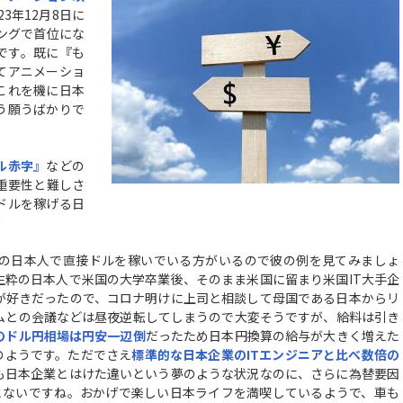
3年12月8日に
ングで首位にな
です。既に『も
てアニメーショ
これを機に日本
う願うばかりで
ル赤字』
などの
重要性と難しさ
ドルを稼げる日
？
の日本人で直接ドルを稼いでいる方がいるので彼の例を見てみましょ
生粋の日本人で米国の大学卒業後、そのまま米国に留まり米国IT大手企
が好きだったので、コロナ明けに上司と相談して母国である日本からリ
ムとの会議などは昼夜逆転してしまうので大変そうですが、給料は引き
のドル円相場は円安一辺倒
だったため日本円換算の給与が大きく増えた
のようです。ただでさえ
標準的な日本企業のIT
エンジニアと比べ数倍の
も日本企業とはけた違いという夢のような状況なのに、さらに為替要因
とないですね。おかげで楽しい日本ライフを満喫しているようで、車も