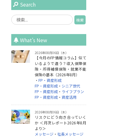
Search
What’s New
2026年08月06日（木）
【今月のFP情報コラム】似て
いるようで違う？収入保障保
険・所得補償保険・就業不能
保険の基本（2026年8月）
・
FP・資産形成
FP・資産形成
・
シニア世代
FP・資産形成
・
ライフプラン
FP・資産形成
・
資産活用
2026年08月06日（木）
リスクにどう向き合っていく
か ＜月次レポート2026年8月
より＞
メッセージ
・
社長メッセージ