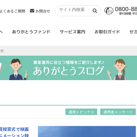
0800-8
よくあるご質問
お問合せ
受付時間 平日 
へ
ありがとうファンド
サービス案内
お取引ガイド
セ
るか
運用トピックス
運用者メッセージ
賞授賞式で映画
ニメーション映