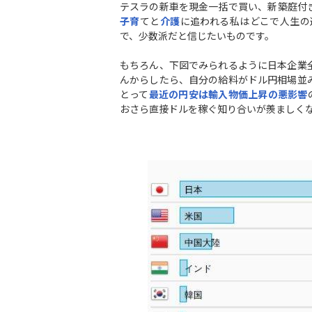
テスラの新車を現金一括で買い、新築庭付
子育
てと
介護
に追われる私はどこで人生の
で、少数派だと信じたいものです。
もちろん、下図でみられるように日本企業
んからしたら、自分の給料がドル円相場並
とって
最近の円安は輸入物価上昇の悪影響
おさら直接ドルを稼ぐ知り合いが羨ましくなっ