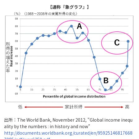
【通称『象グラフ』】
出所：The World Bank, November 2012, "Global income inequ
ality by the numbers : in history and now"
http://documents.worldbank.org/curated/en/95925146817668