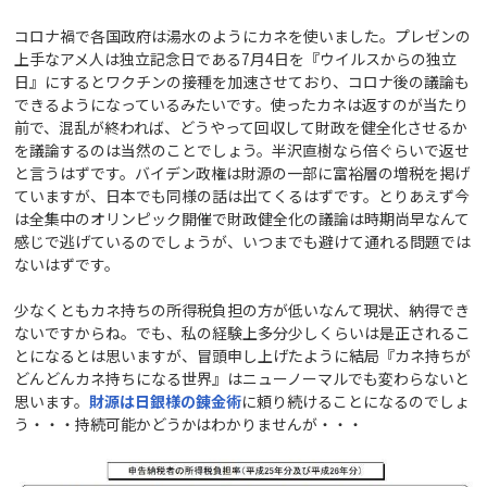
コロナ禍で各国政府は湯水のようにカネを使いました。プレゼンの
上手なアメ人は独立記念日である7月4日を『ウイルスからの独立
日』にするとワクチンの接種を加速させており、コロナ後の議論も
できるようになっているみたいです。使ったカネは返すのが当たり
前で、混乱が終われば、どうやって回収して財政を健全化させるか
を議論するのは当然のことでしょう。半沢直樹なら倍ぐらいで返せ
と言うはずです。バイデン政権は財源の一部に富裕層の増税を掲げ
ていますが、日本でも同様の話は出てくるはずです。とりあえず今
は全集中のオリンピック開催で財政健全化の議論は時期尚早なんて
感じで逃げているのでしょうが、いつまでも避けて通れる問題では
ないはずです。
少なくともカネ持ちの所得税負担の方が低いなんて現状、納得でき
ないですからね。でも、私の経験上多分少しくらいは是正されるこ
とになるとは思いますが、冒頭申し上げたように結局『カネ持ちが
どんどんカネ持ちになる世界』はニューノーマルでも変わらないと
思います。
財源は日銀様の錬金術
に頼り続けることになるのでしょ
う・・・持続可能かどうかはわかりませんが・・・