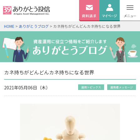
無料
資料
ログイン
HOME
>
ありがとうブログ
> カネ持ちがどんどんカネ持ちになる世界
請求
口座開設
カネ持ちがどんどんカネ持ちになる世界
2021年05月06日（木）
運用トピックス
運用者メッセージ