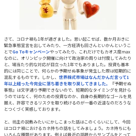
さて、コロナ禍も1年が過ぎました。思い起こせば、数か月おきに
緊急事態宣言を出してみたり、一方経済も回さんといかんというこ
とで
Go To
キャンペーン
やってみたり、これだけでもカオス度max
なのに、オリンピック開催に向けて政治家の周りは忖度してみたり
と、場当たり的な対応が目立った1年でもありました。投資も基本
的には同じことで、何らかの予期せぬ事象が発生した際は短期的に
混乱するものです。しかし、
世界株式市場はなんだかんだ言って1
年以上経った今完全に落ち着きを取り戻してきました。
『
予期せぬ
事態』は文字通り予期できないので、短期的なタイミングを見計ら
うのではなく、何のための投資なのか、自身の長期的なゴールを見
据え、許容できるリスクを取り続けるのが一番の近道なのだろうな
とつくづく実感しております。
と、坊主の説教みたいにかしこまった話はこのくらいにして、今回
はコロナ禍におけるカネ持ちの話をしてみましょう。カネ持ちにも
いろんな種類があります。例えば最近の話題からサンプルをとって