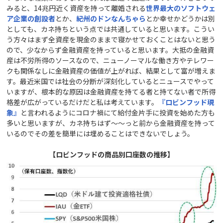
みると、14兆円近く資産を持って離婚される
世界最大のソフトウェ
ア企業の創設者
とか、
紀州のドンなんちゃら
とか幸せかどうかは別
としても、カネ持ちという点では共通していると思います。こうい
う方々はまず全資産を現金のままで寝かせておくことはないと思う
ので、少なからず金融資産を持っていると思います。大抵の金融資
産は不労所得のソースなので、ニューノーマルな働き方やテレワー
クも関係なしに金融資産の価値が上がれば、結果として富が増えま
す。最近米国では社会の分断が深刻化しているとニュースでやって
いますが、根本的な原因は金融資産を持てる者と持てない者で所得
格差が広がっているだけだと私は考えています。
『ロビンフッド現
象』
と言われるようにコロナ禍にて給付金片手に投資を始めた方も
多いと思いますが、カネ持ちはず～～っと前から金融資産を持って
いるのでその差を簡単には埋めることはできないでしょう。
【ロビンフッドの商品別口座数の推移】