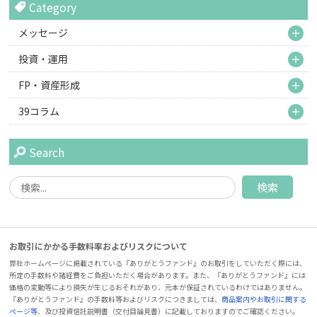
Category
M
メッセージ
M
投資・運用
M
FP・資産形成
M
39コラム
Search
お取引にかかる手数料率およびリスクについて
弊社ホームページに掲載されている『ありがとうファンド』のお取引をしていただく際には、
所定の手数料や諸経費をご負担いただく場合があります。また、『ありがとうファンド』には
価格の変動等により損失が生じるおそれがあり、元本が保証されているわけではありません。
『ありがとうファンド』の手数料等およびリスクにつきましては、
商品案内やお取引に関する
ページ等
、及び投資信託説明書（交付目論見書）に記載しておりますのでご確認ください。