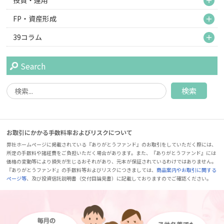
M
FP・資産形成
M
39コラム
Search
お取引にかかる手数料率およびリスクについて
弊社ホームページに掲載されている『ありがとうファンド』のお取引をしていただく際には、
所定の手数料や諸経費をご負担いただく場合があります。また、『ありがとうファンド』には
価格の変動等により損失が生じるおそれがあり、元本が保証されているわけではありません。
『ありがとうファンド』の手数料等およびリスクにつきましては、
商品案内やお取引に関する
ページ等
、及び投資信託説明書（交付目論見書）に記載しておりますのでご確認ください。