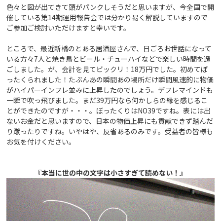
色々と図が出てきて頭がパンクしそうだと思いますが、今全国で開
催している第14期運用報告会では分かり易く解説していますので
ご参加ご検討いただけますと幸いです。
ところで、最近新橋のとある居酒屋さんで、日ごろお世話になって
いる方々7人と焼き鳥とビール・チューハイなどで楽しい時間を過
ごしました。が、会計を見てビックリ！18万円でした。初めてぼ
ったくられました！たぶんあの瞬間あの場所だけ瞬間風速的に物価
がハイパーインフレ並みに上昇したのでしょう。デフレマインドも
一瞬で吹っ飛びました。まだ39万円なら何かしらの縁を感じるこ
とができたのですが・・・。ぼったくりはNO39ですね。表には出
ないお金だと思いますので、日本の物価上昇にも貢献できず踏んだ
り蹴ったりですね。いやはや、反省あるのみです。受益者の皆様も
お気を付けください。
『本当に世の中の文字は小さすぎて読めない！』