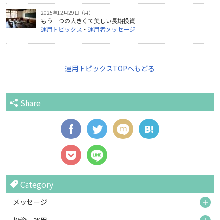
2025年12月29日（月）
もう一つの大きくて美しい長期投資
運用トピックス
・
運用者メッセージ
｜
運用トピックスTOPへもどる
｜
Share
Category
M
メッセージ
M
投資・運用