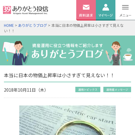
無料
資料
ログイン
HOME
>
ありがとうブログ
> 本当に日本の物価上昇率は小さすぎて見えな
請求
い！！
口座開設
本当に日本の物価上昇率は小さすぎて見えない！！
2018年10月11日（木）
運用トピックス
運用者メッセージ