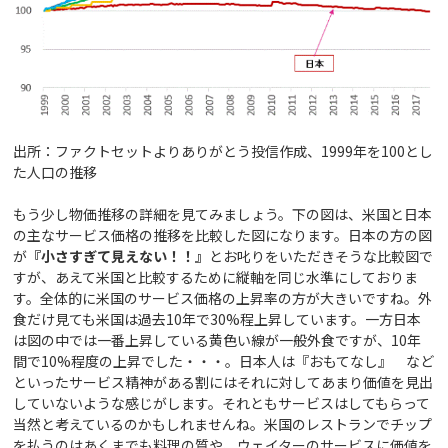
出所：ファクトセットよりありがとう投信作成、1999年を100とし
た人口の推移
もう少し物価推移の詳細を見てみましょう。下の図は、米国と日本
の主なサービス価格の推移を比較した図になります。日本の方の図
が
『小さすぎて見えない！！』
とお叱りをいただきそうな比較図で
すが、あえて米国と比較するために縦軸を同じ水準にしておりま
す。全体的に米国のサービス価格の上昇率の方が大きいですね。外
食だけ見ても米国は過去10年で30%程上昇しています。一方日本
は図の中では一番上昇している黄色い線が一般外食ですが、10年
間で10%程度の上昇でした・・・。日本人は『おもてなし』 など
といったサービス精神がある割にはそれに対してあまり価値を見出
していないような感じがします。それともサービスはしてもらって
当然と考えているのかもしれませんね。米国のレストランでチップ
を払うのはあくまでも料理の質や、ウェイターのサービスに価値を