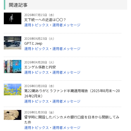
関連記事
2026年07月15日（水）
天下統一への近道は〇〇？
運用トピックス
・
運用者メッセージ
2026年06月23日（火）
GPTとJeep
運用トピックス
・
運用者メッセージ
2026年04月28日（火）
エンゲル係数と円安
運用トピックス
・
運用者メッセージ
2026年03月18日（水）
第22期ありがとうファンド半期運用報告（2025年8月末～20
26年2月末）
運用トピックス
・
運用者メッセージ
2026年01月30日（金）
留学時に開設したバンカメの銀行口座を日本から閉鎖してみ
た件
運用トピックス
・
運用者メッセージ