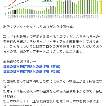
出所：ファクトセットよりありがとう投信作成、
次に『金融政策』で経済を刺激する手段ですが、こちらも日本の中
央銀行の日銀がいろいろイノベイティブな金融政策をしておりま
す。こちらについては以前ブログの方で説明させていただいており
ますので、図のアップデートだけさせていただきます。
金融緩和のおさらい→
日銀の日本株ETF購入の副作用（前編）
日銀の日本株ETF購入の副作用（後編）
①国債を買って日本円を世の中にばらまく⇒物価上がる？円安にな
る？
②マイナス金利導入⇒中小企業などの借入金利も下がるので、会社
はお得？
③日本株のＥＴＦ（上場投資信託）を買う⇒日本株を買う事によ
り、株式相場自体を支える？