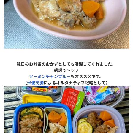
翌日のお弁当のおかずとしても活躍してくれました。
感謝で～す♪
ソーミンチャンプル
ー
もオススメです。
（
米価高騰
によるオルタナティブ戦略として）