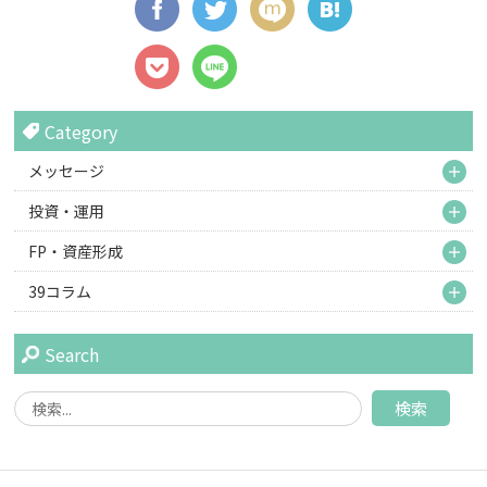
Category
M
メッセージ
M
投資・運用
M
FP・資産形成
M
39コラム
Search