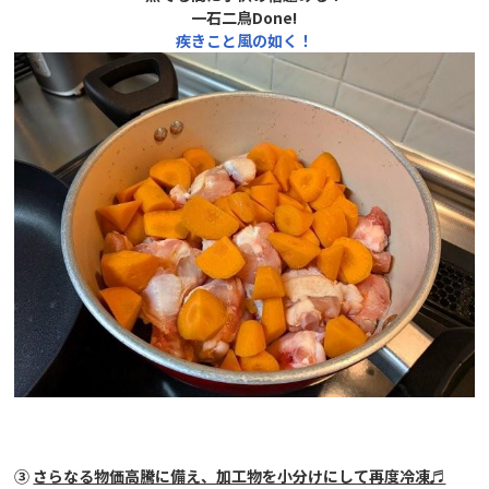
一石二鳥Done!
疾きこと風の如く！
③
さらなる物価高騰に備え、加工物を小分けにして再度冷凍♬