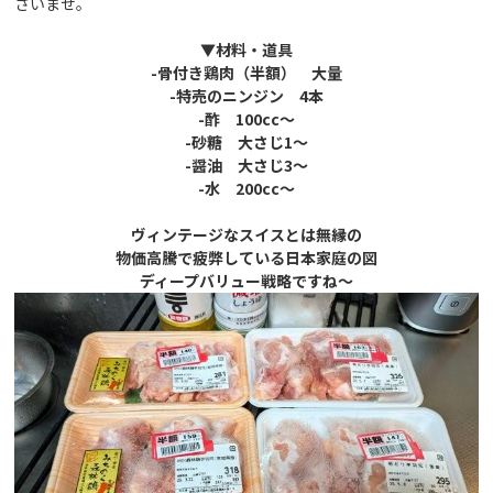
さいませ。
▼材料・道具
-骨付き鶏肉（半額） 大量
-特売のニンジン 4本
-酢 100cc～
-砂糖 大さじ1～
-醤油 大さじ3～
-水 200cc～
ヴィンテージなスイスとは無縁の
物価高騰で疲弊している日本家庭の図
ディープバリュー戦略ですね～