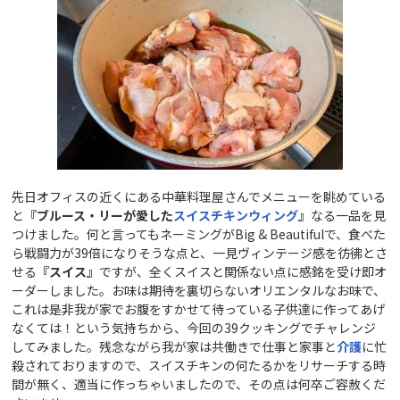
先日オフィスの近くにある中華料理屋さんでメニューを眺めている
と
『ブルース・リーが愛した
スイスチキンウィング
』
なる一品を見
つけました。何と言ってもネーミングがBig & Beautifulで、食べた
ら戦闘力が39倍になりそうな点と、一見ヴィンテージ感を彷彿とさ
せる
『スイス』
ですが、全くスイスと関係ない点に感銘を受け即オ
ーダーしました。お味は期待を裏切らないオリエンタルなお味で、
これは是非我が家でお腹をすかせて待っている子供達に作ってあげ
なくては！という気持ちから、今回の39クッキングでチャレンジ
してみました。残念ながら我が家は共働きで仕事と家事と
介護
に忙
殺されておりますので、スイスチキンの何たるかをリサーチする時
間が無く、適当に作っちゃいましたので、その点は何卒ご容赦くだ