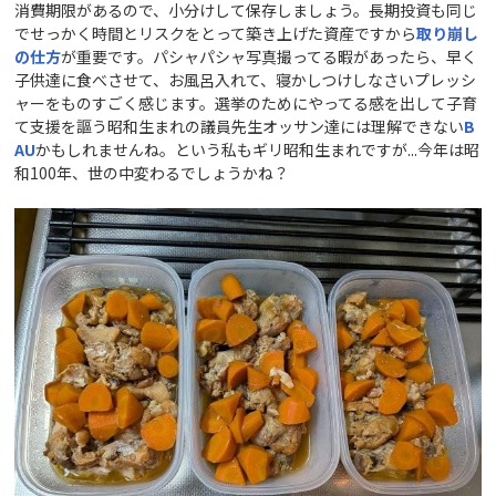
消費期限があるので、小分けして保存しましょう。長期投資も同じ
でせっかく時間とリスクをとって築き上げた資産ですから
取り崩し
の仕方
が重要です。パシャパシャ写真撮ってる暇があったら、早く
子供達に食べさせて、お風呂入れて、寝かしつけしなさいプレッシ
ャーをものすごく感じます。選挙のためにやってる感を出して子育
て支援を謳う昭和生まれの議員先生オッサン達には理解できない
B
AU
かもしれませんね。という私もギリ昭和生まれですが...今年は昭
和100年、世の中変わるでしょうかね？