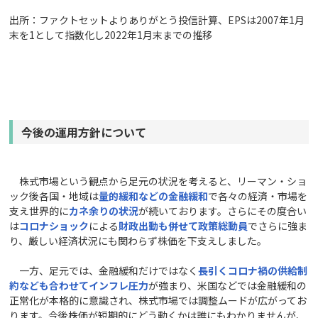
出所：ファクトセットよりありがとう投信計算、EPSは2007年1月
末を1として指数化し2022年1月末までの推移
今後の運用方針について
株式市場という観点から足元の状況を考えると、リーマン・ショ
ック後各国・地域は
量的緩和
などの金融緩和
で各々の経済・市場を
支え世界的に
カネ
余りの状況
が続いております。さらにその度合い
は
コロナショック
による
財政出動も併せて政策総動員
でさらに強ま
り、厳しい経済状況にも関わらず株価を下支えしました。
一方、足元では、金融緩和だけではなく
長引くコロナ禍の供給制
約なども合わせてインフレ圧力
が強まり、米国などでは金融緩和の
正常化が本格的に意識され、株式市場では調整ムードが広がってお
ります。今後株価が短期的にどう動くかは誰にもわかりませんが、