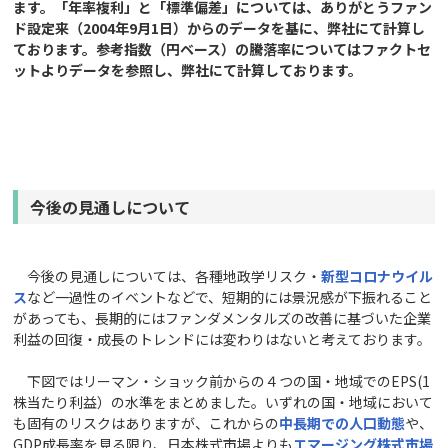
ます。「年率複利」と「標準偏差」については、ありがとうファン
ド設定来（2004年9月1日）からのデータを基に、弊社にて計算し
ております。参考指数（円ベース）の騰落率についてはファクトセ
ットよりデータを参照し、弊社にて計算しております。
今後の見通しについて
今後の見通しについては、各種地政学リスク・
新型コロナウイル
ス
など一過性のイベントなどで、短期的には景況感が下振れること
があっても、長期的にはファンダメンタルズの改善に基づいた企業
利益の回復・成長のトレンドには変わりはないと考えております。
下図ではリーマン・ショック前からの４つの国・地域でのEPS(1
株当たり利益）の水準をまとめました。いずれの国・地域において
も固有のリスクはありますが、これからの
中長期
で
の人口動態
や、
GDP成長率を見る限り、日本株式市場よりも
エマージング株式市場