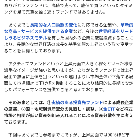
ありがとうファンドは、高値で売って、底値で買うといったタイミ
ングを見て売買を繰り返すファンドではありません。
あくまでも
長期的な人口動態の変化
に対応できる企業や、
革新的
な商品・サービスを提供できる企業
など、今後の
世界経済をリード
しうるビジネスモデル
を有した国内外の企業に厳選投資することに
より、長期的な世界経済の成長を基準価額の上昇という形で享受す
ることを目標としております。
アクティブファンドというと上昇局面で大きく稼ぐといった様な
派手なイメージが強いと思いますが、ありがとうファンドでは上昇
局面で無理に上値を狙うといった運用よりは市場全体が下落する局
面にて市場相対で下げ幅を抑制することにより結果的に長期で安定
したパフォーマンスを提供できると考えております。
その源泉としては、①
実績のある
投資先ファンド
による成長企業
の厳選、②国・地域別資産配分の見直し・調整、③
金ETF
など株式
市場と相関が低い資産を組み入れることによる資産分散を主に考え
ております。
下図はあくまでも参考までにですが、上昇局面では90％ほど市