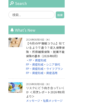
Search
What’s New
2026年08月06日（木）
【今月のFP情報コラム】似て
いるようで違う？収入保障保
険・所得補償保険・就業不能
保険の基本（2026年8月）
・
FP・資産形成
FP・資産形成
・
シニア世代
FP・資産形成
・
ライフプラン
FP・資産形成
・
資産活用
2026年08月06日（木）
リスクにどう向き合っていく
か ＜月次レポート2026年8月
より＞
メッセージ
・
社長メッセージ