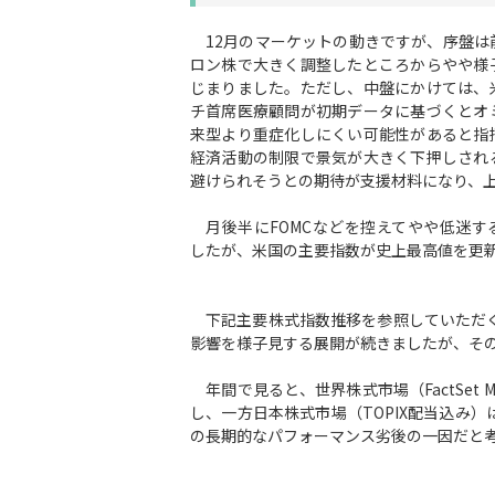
12月のマーケットの動きですが、序盤は
ロン株で大きく調整したところからやや様
じまりました。ただし、中盤にかけては、
チ首席医療顧問が初期データに基づくとオ
来型より重症化しにくい可能性があると指
経済活動の制限で景気が大きく下押しされ
避けられそうとの期待が支援材料になり、
月後半にFOMCなどを控えてやや低迷す
したが、米国の主要指数が史上最高値を更
下記主要株式指数推移を参照していただく
影響を様子見する展開が続きましたが、そ
年間で見ると、世界株式市場（FactSet Mar
し、一方日本株式市場（TOPIX配当込み）
の長期的なパフォーマンス劣後の一因だと