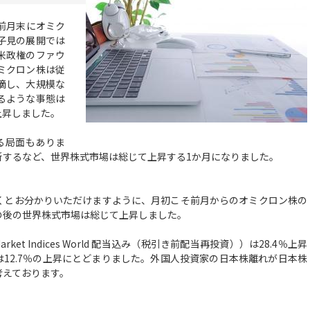
前月末にオミク
子見の展開では
米政権のファウ
ミクロン株は従
摘し、大規模な
るような事態は
上昇しました。
る局面もありま
新するなど、世界株式市場は総じて上昇する1か月になりました。
とお分かりいただけますように、月初こそ前月からのオミクロン株の
の後の世界株式市場は総じて上昇しました。
ket Indices World 配当込み（税引き前配当再投資））は28.4％上昇
は12.7％の上昇にとどまりました。外国人投資家の日本株離れが日本株
考えております。