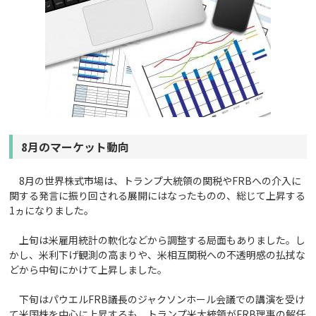
8月のマーケット動向
8月の世界株式市場は、トランプ大統領の関税やFRBへの介入に
関する発言に振り回される展開にはなったものの、総じて上昇する
1ヵになりました。
上旬は米雇用統計の軟化などから調整する局面もありました。し
かし、米利下げ観測の高まりや、米相互関税への不透明感の払拭な
どから中旬にかけて上昇しました。
下旬はパウエルFRB議長のジャクソンホール会議での講演を受け
て米国株を中心に上昇するも、トランプ米大統領がFRB理事の解任