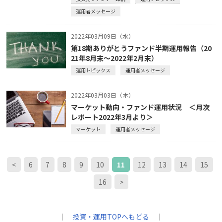
運用者メッセージ
2022年03月09日（水）
第18期ありがとうファンド半期運用報告（20
21年8月末～2022年2月末）
運用トピックス
運用者メッセージ
2022年03月03日（木）
マーケット動向・ファンド運用状況 ＜月次
レポート2022年3月より＞
マーケット
運用者メッセージ
<
6
7
8
9
10
11
12
13
14
15
16
>
｜
投資・運用TOPへもどる
｜