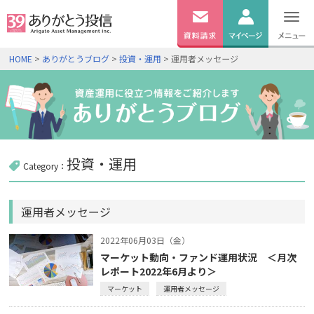
無料
資料
ログイン
HOME
>
ありがとうブログ
>
投資・運用
> 運用者メッセージ
請求
口座開設
投資・運用
Category：
運用者メッセージ
2022年06月03日（金）
マーケット動向・ファンド運用状況 ＜月次
レポート2022年6月より＞
マーケット
運用者メッセージ