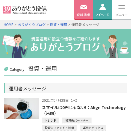
無料
資料
ログイン
HOME
>
ありがとうブログ
>
投資・運用
> 運用者メッセージ
請求
口座開設
投資・運用
Category：
運用者メッセージ
2021年04月28日（水）
スマイルは0円じゃない!：Align Technology
（米国）
トレンド
投資先パートナー
投資先ファンド・銘柄
運用トピックス