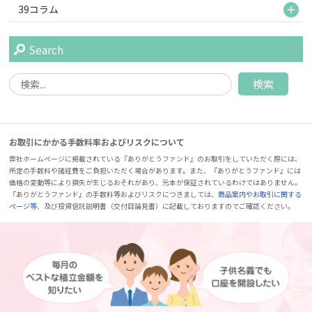
M
39コラム
Search
お取引にかかる手数料率およびリスクについて
弊社ホームページに掲載されている『ありがとうファンド』のお取引をしていただく際には、
所定の手数料や諸経費をご負担いただく場合があります。また、『ありがとうファンド』には
価格の変動等により損失が生じるおそれがあり、元本が保証されているわけではありません。
『ありがとうファンド』の手数料等およびリスクにつきましては、
商品案内やお取引に関する
ページ等
、及び投資信託説明書（交付目論見書）に記載しておりますのでご確認ください。