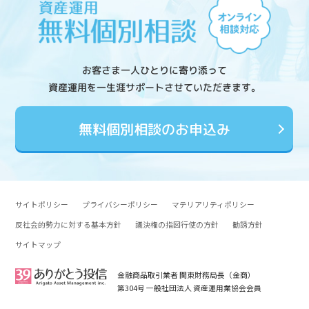
お客さま一人ひとりに寄り添って
資産運用を一生涯サポートさせていただきます。
無料個別相談のお申込み
サイトポリシー
プライバシーポリシー
マテリアリティポリシー
反社会的勢力に対する基本方針
議決権の指図行使の方針
勧誘方針
サイトマップ
金融商品取引業者 関東財務局長（金商）
第304号 一般社団法人 資産運用業協会会員