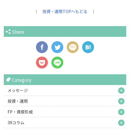
｜
投資・運用TOPへもどる
｜
Share
Category
M
メッセージ
M
投資・運用
M
FP・資産形成
M
39コラム