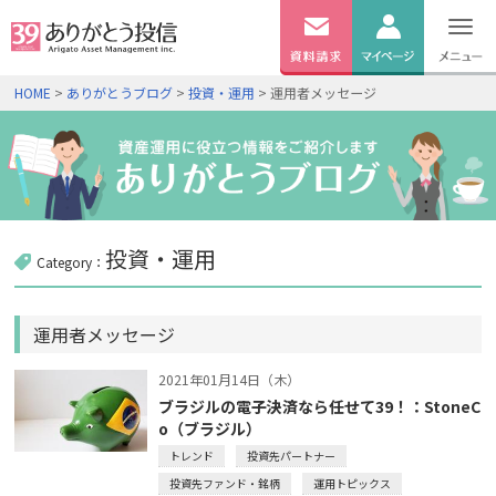
無料
資料
ログイン
HOME
>
ありがとうブログ
>
投資・運用
> 運用者メッセージ
請求
口座開設
投資・運用
Category：
運用者メッセージ
2021年01月14日（木）
ブラジルの電子決済なら任せて39！：StoneC
o（ブラジル）
トレンド
投資先パートナー
投資先ファンド・銘柄
運用トピックス