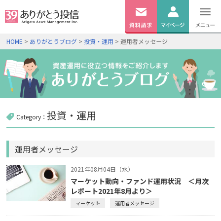
無料
資料
ログイン
HOME
>
ありがとうブログ
>
投資・運用
> 運用者メッセージ
請求
口座開設
投資・運用
Category：
運用者メッセージ
2021年08月04日（水）
マーケット動向・ファンド運用状況 ＜月次
レポート2021年8月より＞
マーケット
運用者メッセージ