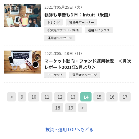
2021年05月25日（火）
帳簿も申告もDIY!：Intuit（米国）
トレンド
投資先パートナー
投資先ファンド・銘柄
運用トピックス
運用者メッセージ
2021年05月10日（月）
マーケット動向・ファンド運用状況 ＜月次
レポート2021年5月より＞
マーケット
運用者メッセージ
<
9
10
11
12
13
14
15
16
17
18
19
>
｜
投資・運用TOPへもどる
｜