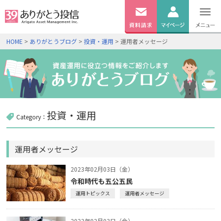
無料
資料
ログイン
HOME
>
ありがとうブログ
>
投資・運用
> 運用者メッセージ
請求
口座開設
投資・運用
Category：
運用者メッセージ
2023年02月03日（金）
令和時代も五公五民
運用トピックス
運用者メッセージ
2023年02月03日（金）