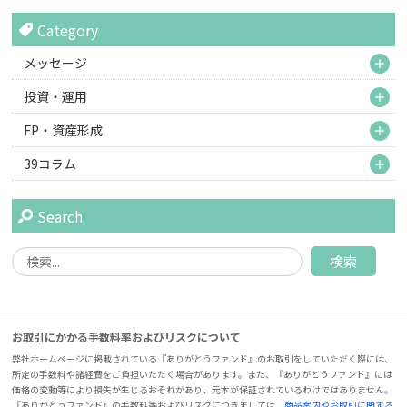
Category
M
メッセージ
M
投資・運用
M
FP・資産形成
M
39コラム
Search
お取引にかかる手数料率およびリスクについて
弊社ホームページに掲載されている『ありがとうファンド』のお取引をしていただく際には、
所定の手数料や諸経費をご負担いただく場合があります。また、『ありがとうファンド』には
価格の変動等により損失が生じるおそれがあり、元本が保証されているわけではありません。
『ありがとうファンド』の手数料等およびリスクにつきましては、
商品案内やお取引に関する