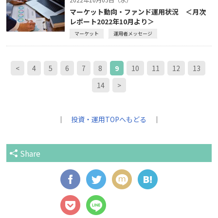
マーケット動向・ファンド運用状況 ＜月次
レポート2022年10月より＞
マーケット
運用者メッセージ
<
4
5
6
7
8
9
10
11
12
13
14
>
｜
投資・運用TOPへもどる
｜
Share