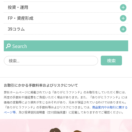
M
投資・運用
M
FP・資産形成
M
39コラム
Search
お取引にかかる手数料率およびリスクについて
弊社ホームページに掲載されている『ありがとうファンド』のお取引をしていただく際には、
所定の手数料や諸経費をご負担いただく場合があります。また、『ありがとうファンド』には
価格の変動等により損失が生じるおそれがあり、元本が保証されているわけではありません。
『ありがとうファンド』の手数料等およびリスクにつきましては、
商品案内やお取引に関する
ページ等
、及び投資信託説明書（交付目論見書）に記載しておりますのでご確認ください。