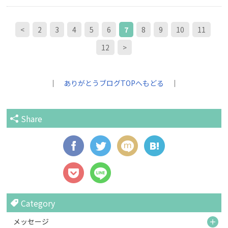
<
2
3
4
5
6
7
8
9
10
11
12
>
｜
ありがとうブログTOPへもどる
｜
Share
Category
M
メッセージ