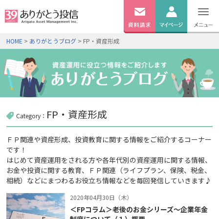
無料
資料
ログイン
HOME
>
ありがとうブログ
> FP・資産形成
請求
口座開設
FP・資産形成
Category：
ＦＰ関連や資産形成、投資教育に関する情報をご紹介するコーナー
です！
はじめて資産運用をされる方や各年代別の資産運用に関する情報、
お金や投資に関する教育、ＦＰ関連（ライフプラン、保険、税金、
相続）などにまつわるお役立ち情報などを毎回発信していきます♪
2020年04月30日（木）
＜FPコラム＞老後のお金シリーズ～企業年金
制度について（１）概要