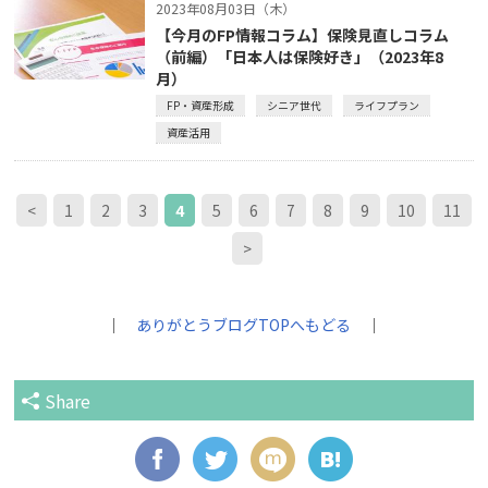
2023年08月03日（木）
【今月のFP情報コラム】保険見直しコラム
（前編）「日本人は保険好き」（2023年8
月）
FP・資産形成
シニア世代
ライフプラン
資産活用
<
1
2
3
4
5
6
7
8
9
10
11
>
｜
ありがとうブログTOPへもどる
｜
Share