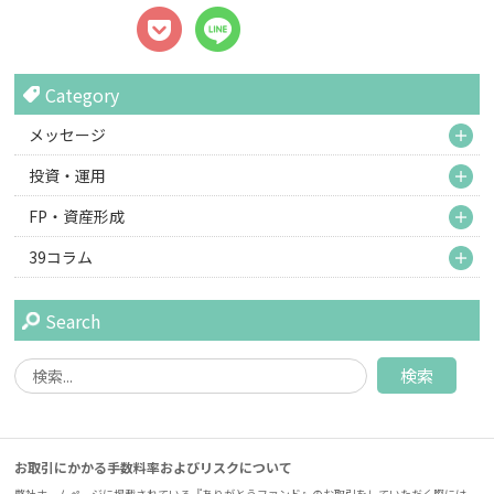
Category
M
メッセージ
M
投資・運用
M
FP・資産形成
M
39コラム
Search
お取引にかかる手数料率およびリスクについて
弊社ホームページに掲載されている『ありがとうファンド』のお取引をしていただく際には、