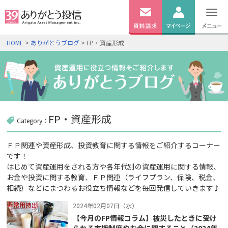
無料
資料
ログイン
HOME
>
ありがとうブログ
> FP・資産形成
請求
口座開設
FP・資産形成
Category：
ＦＰ関連や資産形成、投資教育に関する情報をご紹介するコーナー
です！
はじめて資産運用をされる方や各年代別の資産運用に関する情報、
お金や投資に関する教育、ＦＰ関連（ライフプラン、保険、税金、
相続）などにまつわるお役立ち情報などを毎回発信していきます♪
2024年02月07日（水）
【今月のFP情報コラム】被災したときに受け
られる支援制度やお金に関すること（2024年