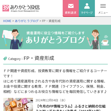
無料
資料
ログイン
HOME
>
ありがとうブログ
> FP・資産形成
請求
口座開設
FP・資産形成
Category：
ＦＰ関連や資産形成、投資教育に関する情報をご紹介するコーナー
です！
はじめて資産運用をされる方や各年代別の資産運用に関する情報、
お金や投資に関する教育、ＦＰ関連（ライフプラン、保険、税金、
相続）などにまつわるお役立ち情報などを毎回発信していきます♪
2024年12月04日（水）
【今月のFP情報コラム】ふるさと納税の仕組
みと知っておきたい注意点（2024年12月）