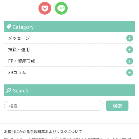
Category
M
メッセージ
M
投資・運用
M
FP・資産形成
M
39コラム
Search
お取引にかかる手数料率およびリスクについて
弊社ホームページに掲載されている『ありがとうファンド』のお取引をしていただく際には、