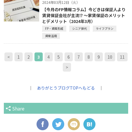
2024年03月12日（火）
【今月のFP情報コラム】今どきは保証人より
賃貸保証会社が主流⁉ ～家賃保証のメリット
とデメリット（2024年3月）
FP・資産形成
シニア世代
ライフプラン
資産活用
<
1
2
3
4
5
6
7
8
9
10
11
>
｜
ありがとうブログTOPへもどる
｜
Share