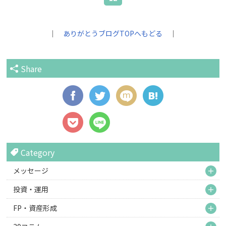
｜
ありがとうブログTOPへもどる
｜
Share
Category
M
メッセージ
M
投資・運用
M
FP・資産形成
M