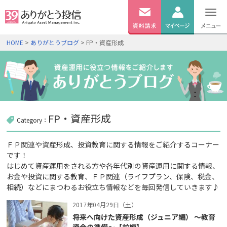
無料
資料
ログイン
HOME
>
ありがとうブログ
> FP・資産形成
請求
口座開設
FP・資産形成
Category：
ＦＰ関連や資産形成、投資教育に関する情報をご紹介するコーナー
です！
はじめて資産運用をされる方や各年代別の資産運用に関する情報、
お金や投資に関する教育、ＦＰ関連（ライフプラン、保険、税金、
相続）などにまつわるお役立ち情報などを毎回発信していきます♪
2017年04月29日（土）
将来へ向けた資産形成（ジュニア編） ～教育
資金の準備～【前編】