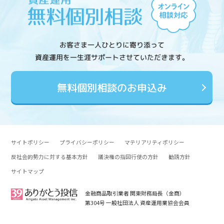
お客さま一人ひとりに寄り添って
資産運用を一生涯サポートさせていただきます。
無料個別相談のお申込み
サイトポリシー
プライバシーポリシー
マテリアリティポリシー
反社会的勢力に対する基本方針
議決権の指図行使の方針
勧誘方針
サイトマップ
金融商品取引業者 関東財務局長（金商）
第304号 一般社団法人 資産運用業協会会員