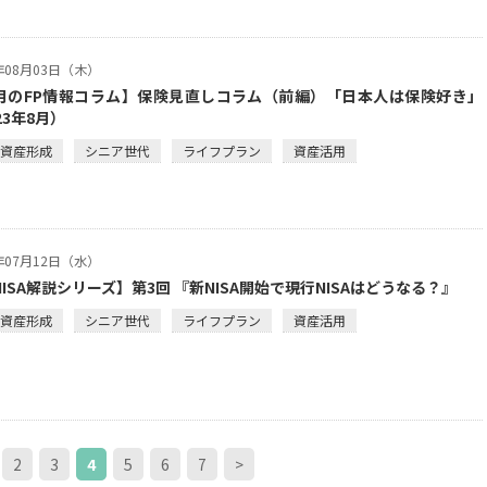
3年08月03日（木）
月のFP情報コラム】保険見直しコラム（前編）「日本人は保険好き」
23年8月）
・資産形成
シニア世代
ライフプラン
資産活用
3年07月12日（水）
ISA解説シリーズ】第3回 『新NISA開始で現行NISAはどうなる？』
・資産形成
シニア世代
ライフプラン
資産活用
2
3
4
5
6
7
>