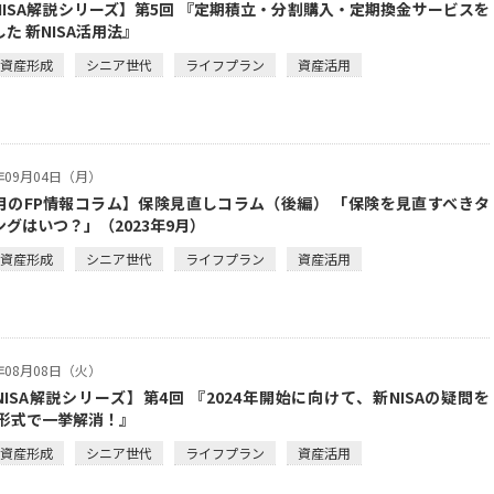
NISA解説シリーズ】第5回 『定期積立・分割購入・定期換金サービスを
た 新NISA活用法』
・資産形成
シニア世代
ライフプラン
資産活用
3年09月04日（月）
月のFP情報コラム】保険見直しコラム（後編） 「保険を見直すべきタ
ングはいつ？」（2023年9月）
・資産形成
シニア世代
ライフプラン
資産活用
3年08月08日（火）
NISA解説シリーズ】第4回 『2024年開始に向けて、新NISAの疑問を
A形式で一挙解消！』
・資産形成
シニア世代
ライフプラン
資産活用