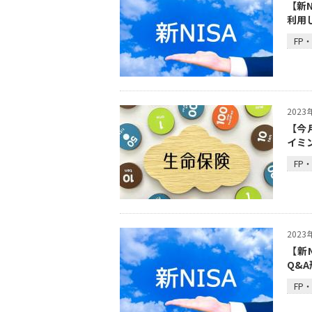
【新
利用し
FP
202
【今
イミ
FP
202
【新
Q&
FP