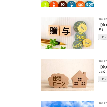
202
【今
月）
FP
202
【今
いメ
FP
202