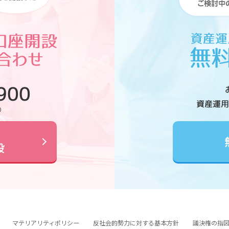
900
資産運用
0
設
マテリアリティポリシー
反社会的勢力に対する基本方針
議決権の指