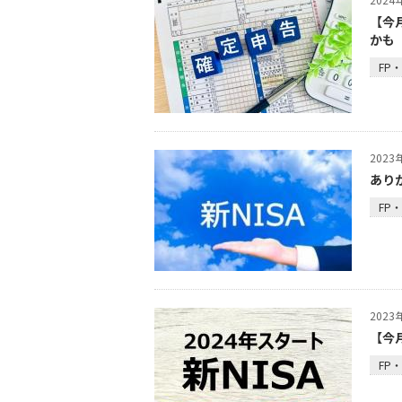
【今
かも（
FP
202
あり
FP
202
【今
FP