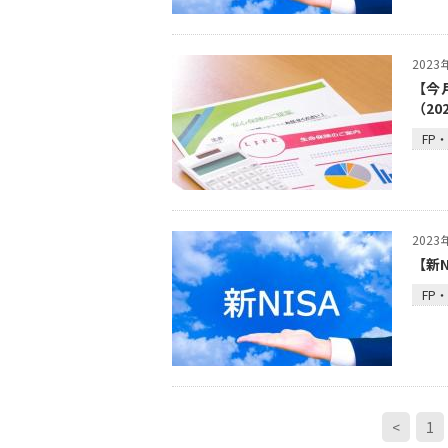
202
【今
（20
FP
202
【新N
FP
<
1