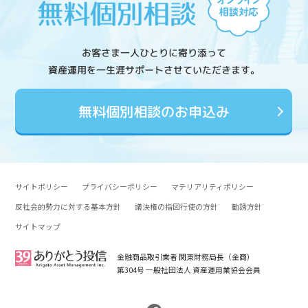
お客さま一人ひとりに寄り添って
資産運用を一生涯サポートさせていただきます。
無料個別相談のお申込み
サイトポリシー
プライバシーポリシー
マテリアリティポリシー
反社会的勢力に対する基本方針
議決権の指図行使の方針
勧誘方針
サイトマップ
金融商品取引業者 関東財務局長（金商）
第304号 一般社団法人 資産運用業協会会員