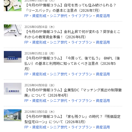
2026年07月07日（火）
【今月のFP情報コラム】自宅を売っても住み続けられる？
「リースバック」の基本と注意点（2026年7月）
FP・資産形成
・
シニア世代
・
ライフプラン
・
資産活用
2026年06月04日（木）
【今月のFP情報コラム】金利上昇で何が変わる？奨学金とこ
れからの教育資金準備！（2026年6月）
FP・資産形成
・
シニア世代
・
ライフプラン
・
資産活用
2026年05月11日（月）
【今月のFP情報コラム】「今買って、後で払う」 ―― BNPL（後
払い）の基本と利用時に知っておくべき注意点（2026年5
月）
FP・資産形成
・
シニア世代
・
ライフプラン
・
資産活用
2026年04月08日（水）
【今月のFP情報コラム】企業型DC「マッチング拠出の制限撤
廃」について（2026年4月）
FP・資産形成
・
シニア世代
・
ライフプラン
・
資産活用
2026年03月05日（木）
【今月のFP情報コラム】「家も残クレ」の時代？『残価設定
型住宅ローン』について（2026年3月）
FP・資産形成
・
シニア世代
・
ライフプラン
・
資産活用