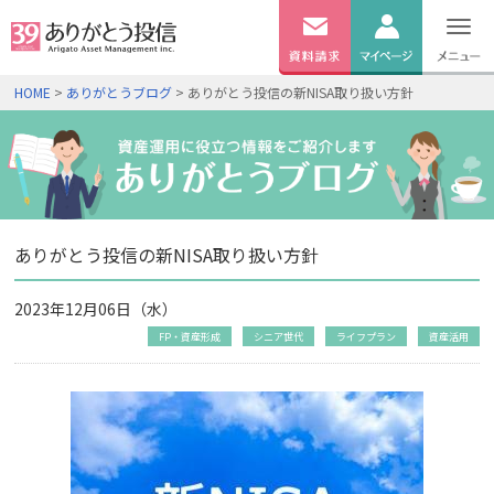
無料
資料
ログイン
HOME
>
ありがとうブログ
> ありがとう投信の新NISA取り扱い方針
請求
口座開設
ありがとう投信の新NISA取り扱い方針
2023年12月06日（水）
FP・資産形成
シニア世代
ライフプラン
資産活用