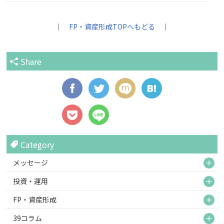
｜
FP・資産形成TOPへもどる
｜
Share
Category
M
メッセージ
M
投資・運用
M
FP・資産形成
M
39コラム