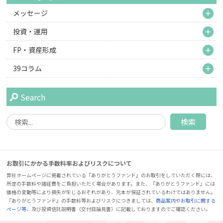
M
メッセージ
M
投資・運用
M
FP・資産形成
M
39コラム
Search
お取引にかかる手数料率およびリスクについて
弊社ホームページに掲載されている『ありがとうファンド』のお取引をしていただく際には、
所定の手数料や諸経費をご負担いただく場合があります。また、『ありがとうファンド』には
価格の変動等により損失が生じるおそれがあり、元本が保証されているわけではありません。
『ありがとうファンド』の手数料等およびリスクにつきましては、
商品案内やお取引に関する
ページ等
、及び投資信託説明書（交付目論見書）に記載しておりますのでご確認ください。