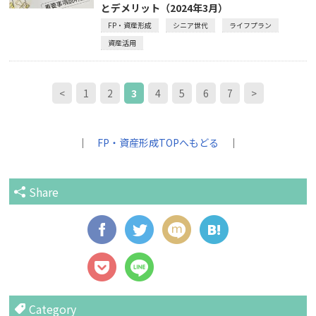
とデメリット（2024年3月）
FP・資産形成
シニア世代
ライフプラン
資産活用
<
1
2
3
4
5
6
7
>
｜
FP・資産形成TOPへもどる
｜
Share
Category