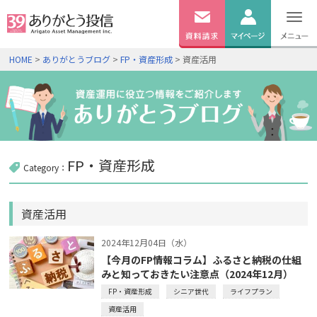
無料
資料
ログイン
HOME
>
ありがとうブログ
>
FP・資産形成
> 資産活用
請求
口座開設
FP・資産形成
Category：
資産活用
2024年12月04日（水）
【今月のFP情報コラム】ふるさと納税の仕組
みと知っておきたい注意点（2024年12月）
FP・資産形成
シニア世代
ライフプラン
資産活用