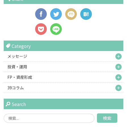
Category
M
メッセージ
M
投資・運用
M
FP・資産形成
M
39コラム
Search