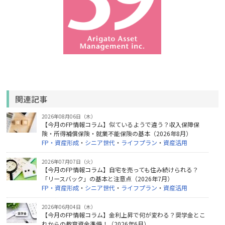
関連記事
2026年08月06日（木）
【今月のFP情報コラム】似ているようで違う？収入保障保
険・所得補償保険・就業不能保険の基本（2026年8月）
FP・資産形成
・
シニア世代
・
ライフプラン
・
資産活用
2026年07月07日（火）
【今月のFP情報コラム】自宅を売っても住み続けられる？
「リースバック」の基本と注意点（2026年7月）
FP・資産形成
・
シニア世代
・
ライフプラン
・
資産活用
2026年06月04日（木）
【今月のFP情報コラム】金利上昇で何が変わる？奨学金とこ
れからの教育資金準備！（2026年6月）