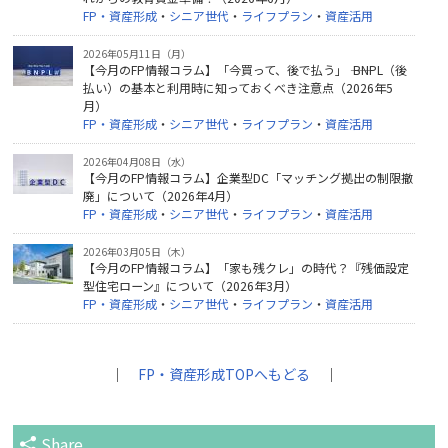
FP・資産形成
・
シニア世代
・
ライフプラン
・
資産活用
2026年05月11日（月）
【今月のFP情報コラム】「今買って、後で払う」 ―― BNPL（後
払い）の基本と利用時に知っておくべき注意点（2026年5
月）
FP・資産形成
・
シニア世代
・
ライフプラン
・
資産活用
2026年04月08日（水）
【今月のFP情報コラム】企業型DC「マッチング拠出の制限撤
廃」について（2026年4月）
FP・資産形成
・
シニア世代
・
ライフプラン
・
資産活用
2026年03月05日（木）
【今月のFP情報コラム】「家も残クレ」の時代？『残価設定
型住宅ローン』について（2026年3月）
FP・資産形成
・
シニア世代
・
ライフプラン
・
資産活用
｜
FP・資産形成TOPへもどる
｜
Share