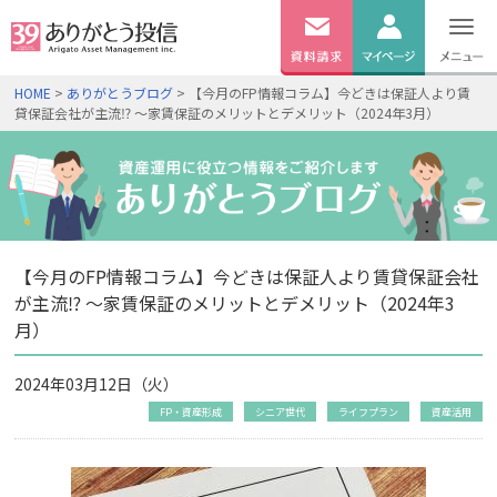
無料
資料
ログイン
HOME
>
ありがとうブログ
> 【今月のFP情報コラム】今どきは保証人より賃
請求
貸保証会社が主流⁉ ～家賃保証のメリットとデメリット（2024年3月）
口座開設
【今月のFP情報コラム】今どきは保証人より賃貸保証会社
が主流⁉ ～家賃保証のメリットとデメリット（2024年3
月）
2024年03月12日（火）
FP・資産形成
シニア世代
ライフプラン
資産活用