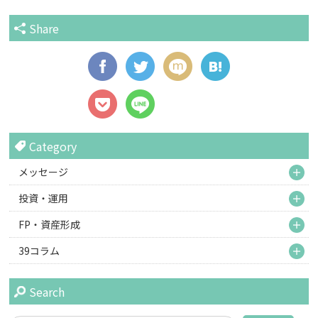
Share
Category
M
メッセージ
M
投資・運用
M
FP・資産形成
M
39コラム
Search