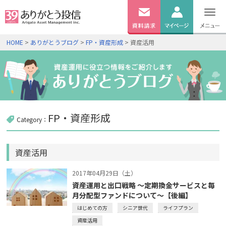
無料
資料
ログイン
HOME
>
ありがとうブログ
>
FP・資産形成
> 資産活用
請求
口座開設
FP・資産形成
Category：
資産活用
2017年04月29日（土）
資産運用と出口戦略 ～定期換金サービスと毎
月分配型ファンドについて～【後編】
はじめての方
シニア世代
ライフプラン
資産活用