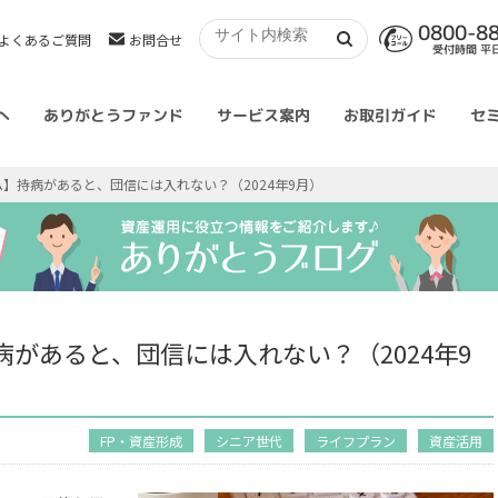
0800-8
よくあるご質問
お問合せ
受付時間 平日 
へ
ありがとうファンド
サービス案内
お取引ガイド
セ
ム】持病があると、団信には入れない？（2024年9月）
病があると、団信には入れない？（2024年9
FP・資産形成
シニア世代
ライフプラン
資産活用