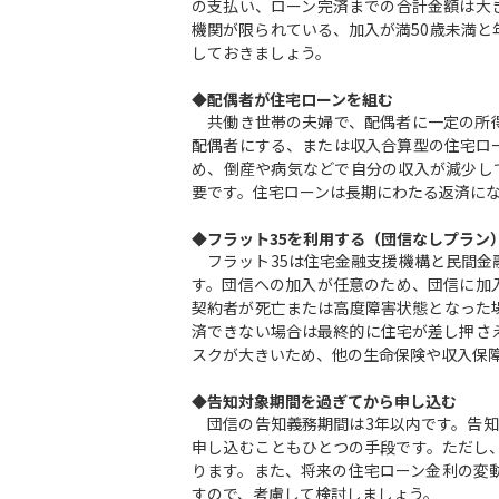
の支払い、ローン完済までの合計金額は大
機関が限られている、加入が満50歳未満
しておきましょう。
◆配偶者が住宅ローンを組む
共働き世帯の夫婦で、配偶者に一定の所得
配偶者にする、または収入合算型の住宅ロ
め、倒産や病気などで自分の収入が減少し
要です。住宅ローンは長期にわたる返済に
◆フラット35を利用する（団信なしプラン
フラット35は住宅金融支援機構と民間金
す。団信への加入が任意のため、団信に加
契約者が死亡または高度障害状態となった
済できない場合は最終的に住宅が差し押さ
スクが大きいため、他の生命保険や収入保
◆告知対象期間を過ぎてから申し込む
団信の告知義務期間は3年以内です。告知
申し込むこともひとつの手段です。ただし
ります。また、将来の住宅ローン金利の変
すので、考慮して検討しましょう。