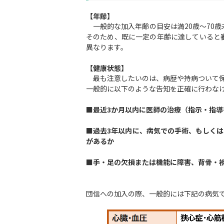
【年齢】
一般的な加入年齢の目安は満20歳～70歳
そのため、既に一定の年齢に達していると
異なります。
【健康状態】
最も注意したいのは、病歴や持病ついて保
一般的に以下のような告知を正確に行わな
■最近3か月以内に医師の治療（指示・指
■過去3年以内に、病気での手術、もしく
があるか
■手・足の欠損または機能に障害、背骨・
団信への加入の際、一般的には下記の病気