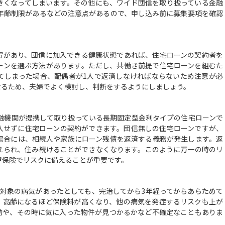
きくなってしまいます。その他にも、ワイド団信を取り扱っている金融
と年齢制限があるなどの注意点があるので、申し込み前に募集要項を確認
があり、団信に加入できる健康状態であれば、住宅ローンの契約者を
ーンを選ぶ方法があります。ただし、共働き前提で住宅ローンを組むた
てしまった場合、配偶者が1人で返済しなければならないため注意が必
なるため、夫婦でよく検討し、判断をするようにしましょう。
）
融機関が提携して取り扱っている長期固定型金利タイプの住宅ローンで
入せずに住宅ローンの契約ができます。団信無しの住宅ローンですが、
場合には、相続人や家族にローン残債を返済する義務が発生します。返
えられ、住み続けることができなくなります。このように万一の時のリ
障保険でリスクに備えることが重要です。
対象の病気があったとしても、完治してから3年経ってからあらためて
、高齢になるほど保険料が高くなり、他の病気を発症するリスクも上が
動や、その時に気に入った物件が見つかるかなど不確定なこともありま