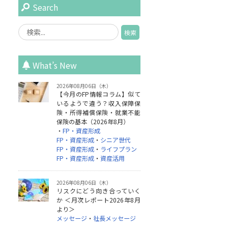
Search
What’s New
2026年08月06日（木）
【今月のFP情報コラム】似て
いるようで違う？収入保障保
険・所得補償保険・就業不能
保険の基本（2026年8月）
・
FP・資産形成
FP・資産形成
・
シニア世代
FP・資産形成
・
ライフプラン
FP・資産形成
・
資産活用
2026年08月06日（木）
リスクにどう向き合っていく
か ＜月次レポート2026年8月
より＞
メッセージ
・
社長メッセージ