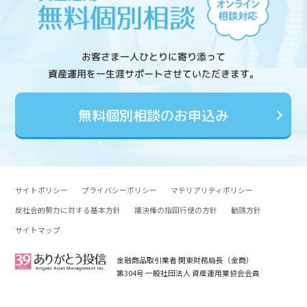
お客さま一人ひとりに寄り添って
資産運用を一生涯サポートさせていただきます。
無料個別相談のお申込み
サイトポリシー
プライバシーポリシー
マテリアリティポリシー
反社会的勢力に対する基本方針
議決権の指図行使の方針
勧誘方針
サイトマップ
金融商品取引業者 関東財務局長（金商）
第304号 一般社団法人 資産運用業協会会員