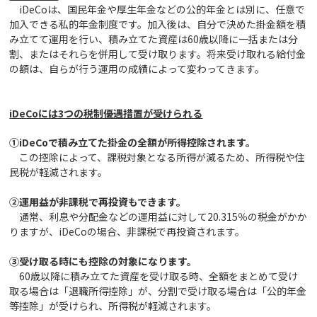
iDeCoは、国民年金や厚生年金などの公的年金とは別に、任意で
加入できる私的年金制度です。加入後は、自分で決めた掛金額を積
み立てて運用を行い、積み立てた資産は60歳以降に一括または分
割、またはそれらを併用して受け取ります。将来受け取れる給付金
の額は、自らが行う運用の成績によって変わってきます。
iDeCo
には3つの税制優遇措置が受けられる
①iDeCoで積み立てた掛金の全額が所得控除されます。
この控除によって、課税対象となる所得が減るため、所得税や住
民税が軽減されます。
②運用益が非課税で再投資もできます。
通常、利息や分配金などの運用益に対して20.315％の税金がかか
りますが、iDeCoの場合、非課税で再投資されます。
③受け取る時にも控除の対象になります。
60歳以降に積み立てた資産を受け取る時、全額をまとめて受け
取る場合は「退職所得控除」が、分割で受け取る場合は「公的年金
等控除」が受けられ、所得税が軽減されます。