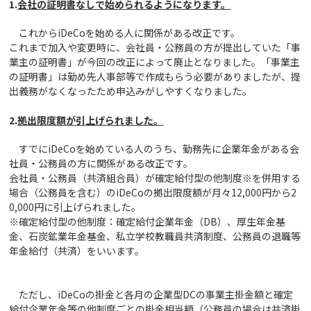
1.
会社の証明書なしで始められるようになります。
これからiDeCoを始める人に関係がある改正です。
これまで加入や変更時に、会社員・公務員の方が提出していた「事
業主の証明書」が今回の改正によって廃止となりました。「事業主
の証明書」は勤め先人事部等で作成もらう必要がありましたが、提
出義務がなくなったため申込みがしやすくなりました。
2.
拠出限度額が引上げられました。
すでにiDeCoを始めている人のうち、勤務先に企業年金がある会
社員・公務員の方に関係がある改正です。
会社員・公務員（共済組合員）が確定給付型の他制度※を併用する
場合（公務員を含む）のiDeCoの拠出限度額が月々12,000円から2
0,000円に引上げられました。
※確定給付型の他制度：確定給付企業年金（DB）、厚生年金基
金、石炭鉱業年金基金、私立学校教職員共済制度、公務員の退職等
年金給付（共済）をいいます。
ただし、iDeCoの掛金と各月の企業型DCの事業主掛金額と確定
給付企業年金等の他制度ごとの掛金相当額（公務員の場合は共済掛