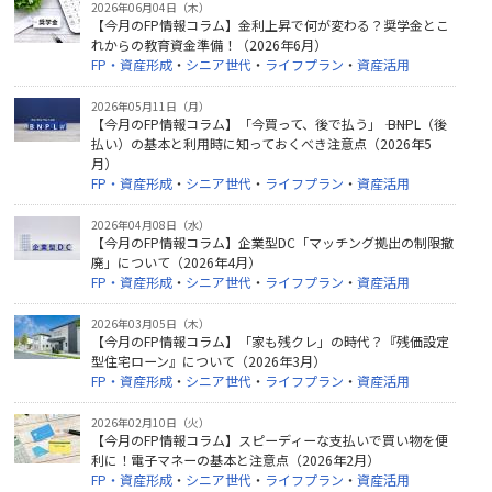
2026年06月04日（木）
【今月のFP情報コラム】金利上昇で何が変わる？奨学金とこ
れからの教育資金準備！（2026年6月）
FP・資産形成
・
シニア世代
・
ライフプラン
・
資産活用
2026年05月11日（月）
【今月のFP情報コラム】「今買って、後で払う」 ―― BNPL（後
払い）の基本と利用時に知っておくべき注意点（2026年5
月）
FP・資産形成
・
シニア世代
・
ライフプラン
・
資産活用
2026年04月08日（水）
【今月のFP情報コラム】企業型DC「マッチング拠出の制限撤
廃」について（2026年4月）
FP・資産形成
・
シニア世代
・
ライフプラン
・
資産活用
2026年03月05日（木）
【今月のFP情報コラム】「家も残クレ」の時代？『残価設定
型住宅ローン』について（2026年3月）
FP・資産形成
・
シニア世代
・
ライフプラン
・
資産活用
2026年02月10日（火）
【今月のFP情報コラム】スピーディーな支払いで買い物を便
利に！電子マネーの基本と注意点（2026年2月）
FP・資産形成
・
シニア世代
・
ライフプラン
・
資産活用