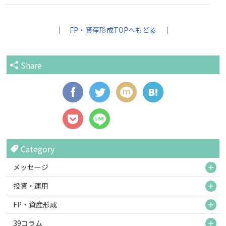
｜
FP・資産形成TOPへもどる
｜
Share
Category
M
メッセージ
M
投資・運用
M
FP・資産形成
M
39コラム